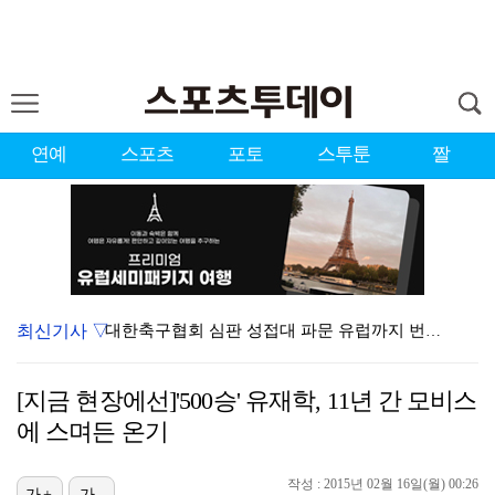
연예
스포츠
포토
스투툰
짤
최신기사 ▽
대한축구협회 심판 성접대 파문 유럽까지 번졌다…佛 매체…
'첫 승 도전' 장은수 "우승 의식하기보다 내 플레이에…
[지금 현장에선]'500승' 유재학, 11년 간 모비스
'황정민 스토킹 혐의' A씨 11일 결심 공판
에 스며든 온기
[ST포토] 오픈트레이닝 나서는 이강인
작성 : 2015년 02월 16일(월) 00:26
[ST포토] 이강인, 이적 후 밝아진 얼굴
가+
가-