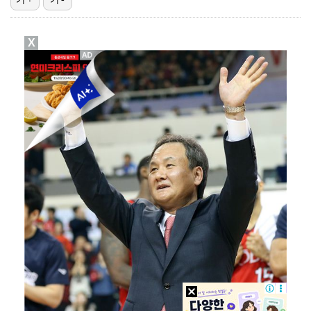
맨시티 마레스카 감독 "이강인은 훌륭한 선수…아틀레티코…
X
[ST포토] 호세 히메네스, 한국 팬들 외침에 미소
[ST포토] 선수들 지켜보는 디에고 시메오네 감독
[ST포토] 이강인, 환하게 웃으며
[ST포토] 이강인 보는 토마르마