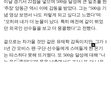
이날 경기서 22점을 넣으며 500승 달성에 큰 일조를 한
'주장' 양동근 역시 이에 감동을 받았다. 그는 "500승 기
념 영상 보면서 나도 저렇게 되고 싶다고 느꼈다"며
"오히려 내가 더 눈물이 났다. 특히 예전에 같이 뛰었
던 외국인 선수들을 보고 더 뭉클했다"고 전했다.
겉으로는 차가울 것만 같은 유재학 감독이지만, 그가 1
1년 간 모비스 팬·구단·선수들에게 스며들게 한 온기
는 따스하다 못해 뜨거웠다. 또 500승 달성에 대해 "나
는 운이 좋았다"며 몸을 낮추면서도 "다시 또 더 나은
목표를 향해 가야하지 않겠나"며 냉정함을 되찾은 유
재학 감독.
그는 차가워야 할 때는 차갑고, 따뜻해야 할 때는 따듯
할 줄 아는 남자다. 유재학 감독은 '500승'이라는 영광
을 누리기 충분한 자격을 갖춘 상태였다.