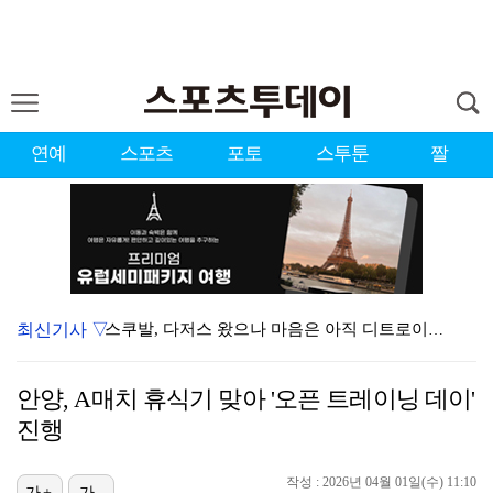
연예
스포츠
포토
스투툰
짤
최신기사 ▽
스쿠발, 다저스 왔으나 마음은 아직 디트로이트에…"다시…
[ST포토] 볼 노려보는 박현경
안양, A매치 휴식기 맞아 '오픈 트레이닝 데이'
[ST포토] 홍진영2, 버디 성공
진행
[ST포토] 박현경, 고민고민
작성 : 2026년 04월 01일(수) 11:10
가+
가-
'김부장' 시즌2 흥행 잇는다…판타지오, IP 제작·매…