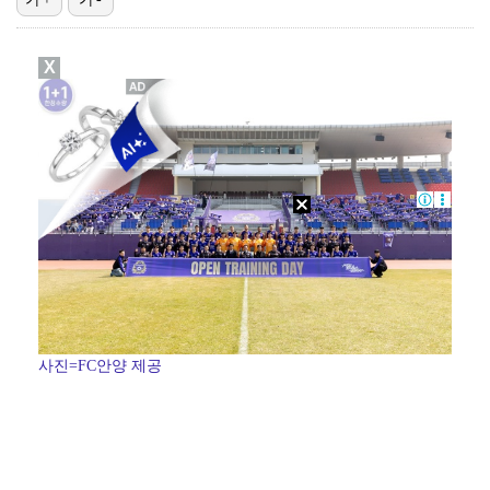
[ST포토] 박현경, 가벼운 발걸음
X
[ST포토] 박현경, 생각보다 어렵네
[ST포토] 김민선7, 라인 확인
[ST포토] 박현경, 멀리가자
[ST포토] 전예성, 벌써 덥네
사진=FC안양 제공