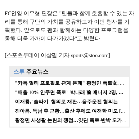
FC안양 이우형 단장은 "팬들과 함께 호흡할 수 있는 자
리를 통해 구단의 가치를 공유하고자 이번 행사를 기
획했다. 앞으로도 팬과 함께하는 다양한 프로그램을
통해 더욱 가까이 다가가겠다"고 밝혔다.
[스포츠투데이 이상필 기자 sports@stoo.com]
스투
주요뉴스
"카톡 멀티 프로필로 관계 은폐" 황정민 폭로女, 문자…
"매출 10% 안주면 폭로" 박나래 前 매니저 2명, …
이재룡, '술타기' 혐의로 재판…음주운전 혐의는 미적용…
진아름, 득남 후 근황…출산 후에도 여전한 미모 [스타…
황정민 사생활 논란의 쟁점…잇단 폭로·반박 오가는 소모…