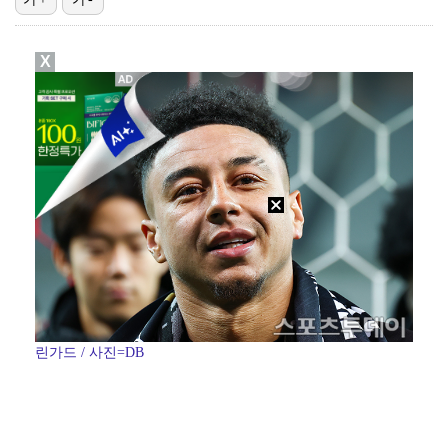
"블랙핑크 데뷔 10주년 행사로 국중박 입장 통제"…문…
X
고영욱, 도 넘은 저격 논란…이번엔 박하선에 "감당 안…
기록적인 폭염에 멈췄던 KBO, 11일부터 순위 경쟁 …
정연, JYP엔터 떠나 새 시작 "가장 큰 중심 트와이…
김지원, 어린이병원에 1억원 쾌척 "'닥터X' 촬영 중…
린가드 / 사진=DB