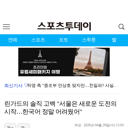
연예
스포츠
포토
스투툰
짤
최신기사 ▽
하영 측 "증조부 안상호 맞지만…친일파? 사실무근" […
'방송 출연' 유명 산부인과 원장, 프로포폴 셀프 투약…
린가드의 솔직 고백 "서울은 새로운 도전의
"아예 다른 관계잖아"…황정민 폭로자, 팬 주장에 반박…
시작…한국어 정말 어려웠어"
김혜성, 트리플A서 연장 10회에 안타 생산…4경기 연…
작성 : 2026년 04월 29일(수) 15:03
가+
가-
"스토킹 피해자" 황정민VS"2억대 손해배상" A 씨,…