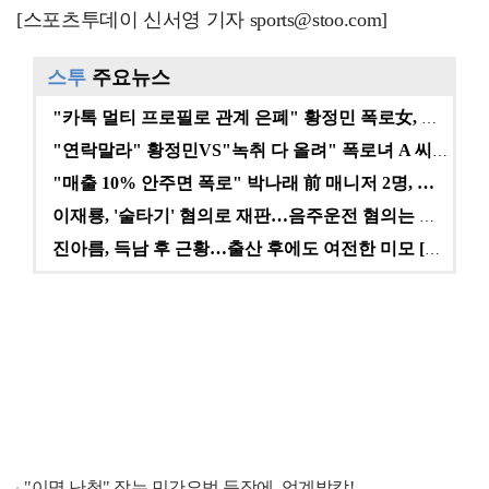
[스포츠투데이 신서영 기자 sports@stoo.com]
스투
주요뉴스
"카톡 멀티 프로필로 관계 은폐" 황정민 폭로女, 문자…
"연락말라" 황정민VS"녹취 다 올려" 폭로녀 A 씨,…
"매출 10% 안주면 폭로" 박나래 前 매니저 2명, …
이재룡, '술타기' 혐의로 재판…음주운전 혐의는 미적용…
진아름, 득남 후 근황…출산 후에도 여전한 미모 [스타…