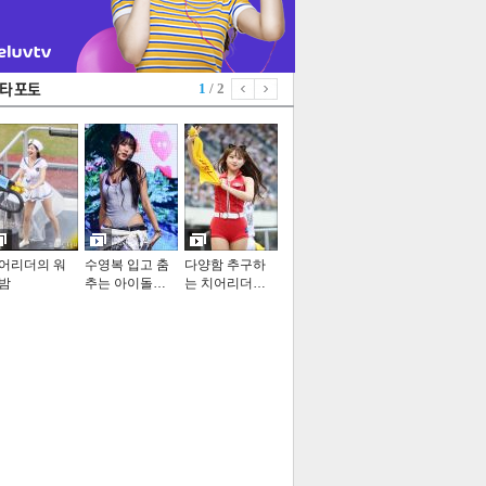
1
/ 2
어리더의 워
수영복 입고 춤
다양함 추구하
밤
추는 아이돌…
는 치어리더…