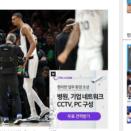
츠
라이프
포토
만화
FOC
많
연예
1
2
텍스
텍스
url 복
인쇄
목록