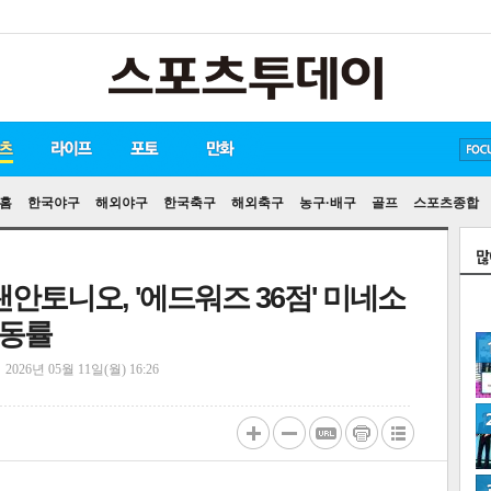
방탄소년단
손흥민
유아인
홈
한국야구
해외야구
한국축구
해외축구
농구·배구
골프
스포츠종합
샌안토니오, '에드워즈 36점' 미네소
 동률
정
2026년 05월 11일(월) 16:26