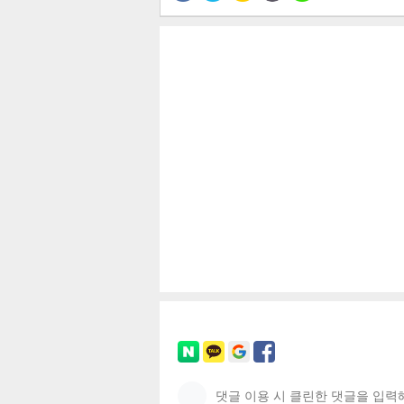
공유
유
로그