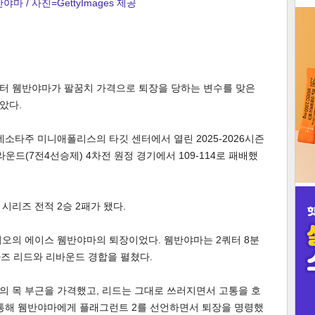
마 / 사진=GettyImages 제공
3
 빅터 웸반야마가 팔꿈치 가격으로 퇴장을 당하는 변수를 맞은
았다.
인
네소타주 미니애폴리스의 타깃 센터에서 열린 2025-2026시즌
라운드(7전4선승제) 4차전 원정 경기에서 109-114로 패배했
시리즈 전적 2승 2패가 됐다.
니오의 에이스 웸반야마의 퇴장이었다. 웸반야마는 2쿼터 8분
즈 리드와 리바운드 경합을 펼쳤다.
의 목 부근을 가격했고, 리드는 그대로 쓰러지면서 고통을 호
 통해 웸반야마에게 플래그런트 2를 선언하면서 퇴장을 명령했