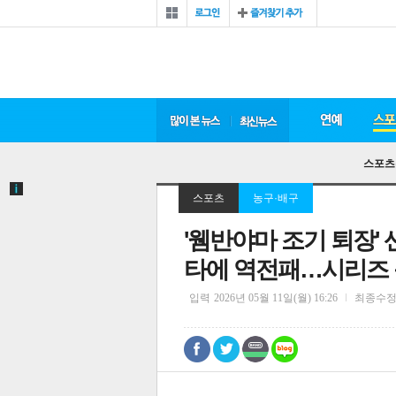
스포츠
스포츠
농구·배구
'웸반야마 조기 퇴장' 
타에 역전패…시리즈
입력
2026년 05월 11일(월) 16:26
최종수
0