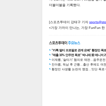
더블더블을 기록했다.
스북
터 공
달기
공유
버블
[스포츠투데이 강태구 기자
sports@st
<가장 가까이 만나는, 가장 FunFun 
"카톡 멀티 프로필로 관계 은폐" 황정민 폭로女
"매출 10% 안주면 폭로" 박나래 前 매니저 
이재룡, '술타기' 혐의로 재판…음주운
진아름, 득남 후 근황…출산 후에도 여전
황정민 사생활 논란의 쟁점…잇단 폭로·반