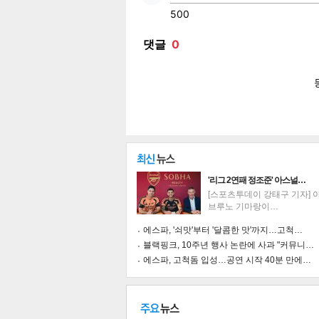
페이
트위
카카
밴드
네이
'리그 2연패 정조준' 아스널…
[스포츠투데이 강태구 기자] 
브루노 기마랑이…
에스파, '쇠맛'부터 '달콤한 맛'까지…고척…
블랙핑크, 10주년 행사 논란에 사과 "커뮤니…
에스파, 고척돔 입성…공연 시작 40분 만에…
기