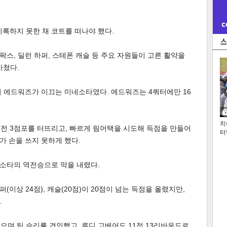
기록하지 못한 채 코트를 떠나야 했다.
스, 딜런 하퍼, 스테폰 캐슬 등 주요 자원들이 고른 활약을
마쳤다.
 에드워즈가 이끄는 미네소타였다. 에드워즈는 4쿼터에만 16
치
역전 3점포를 터뜨리고, 빠르게 림어택을 시도해 득점을 만들어
터
 손을 쓰지 못하게 했다.
소타의 역전승으로 막을 내렸다.
이상 24점), 캐슬(20점)이 20점이 넘는 득점을 올렸지만,
.
으며 팀 승리를 견인했고, 루디 고베어도 11점 13리바운드로