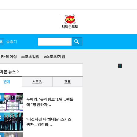
송중기
카·레이싱
스포츠칼럼
e스포츠/게임
누에라, '뮤직뱅크' 1위…팬들
에 "영원하자…
'이것저것 다 해내는' 스키즈
귀환→엄정화…