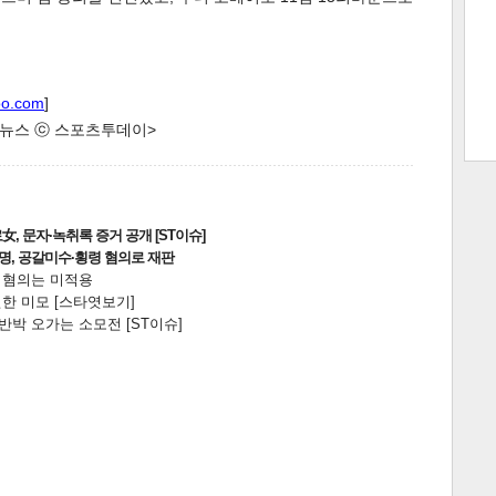
트 크
트 축
사
하기
보기
oo.com
]
한 뉴스 ⓒ 스포츠투데이>
스
, 문자·녹취록 증거 공개 [ST이슈]
2명, 공갈미수·횡령 혐의로 재판
전 혐의는 미적용
한 미모 [스타엿보기]
박 오가는 소모전 [ST이슈]