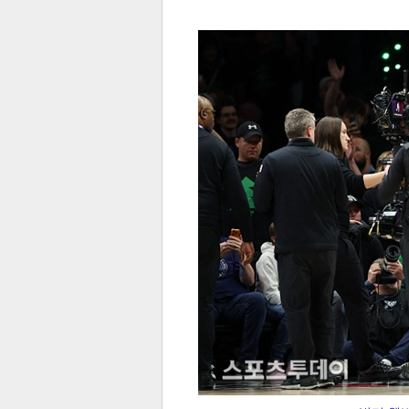
전
로그
즐겨찾기
많이 본 뉴스
최신 뉴스
연예
스포
페이
트위
댓글
밴드
네이