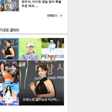
변우석, 아이유 생일 맞아 특별
주문 제작 …
스투펀
US
이 본 뉴스
스포츠
포토
드레스로 갈아입은 KLPGA …