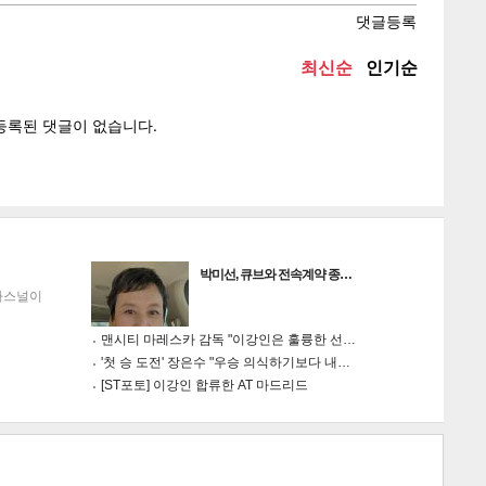
텍스
텍스
url 복
인쇄
목록
박미선, 큐브와 전속계약 종…
아스널이
맨시티 마레스카 감독 "이강인은 훌륭한 선…
'첫 승 도전' 장은수 "우승 의식하기보다 내…
[ST포토] 이강인 합류한 AT 마드리드