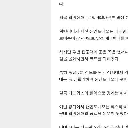
다.
결국 웸반야마는 4점 4리바운드 밖에 
웸반야마가 빠진 샌안토니오는 디애런 팍
보여주며 84-80으로 앞선 채 3쿼터를 
체
인
하지만 후반 집중력이 좋은 쪽은 앤서니
점을 몰아치면서 코트를 지배했다.
특히 종료 5분 정도를 남긴 상황에서 
내는 등 맹활약하며 샌안토니오의 수비가
결국 에드워즈의 활약으로 경기는 미네
이번 경기에서 샌안토니오는 팍스와 하퍼(
끝내 웸반야마의 공백을 메우지 못했다
미네소타는 에드워즈가 36점을 집어 넣