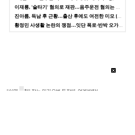
이재룡, '술타기' 혐의로 재판…음주운전 혐의는 미적용…
진아름, 득남 후 근황…출산 후에도 여전한 미모 [스타…
황정민 사생활 논란의 쟁점…잇단 폭로·반박 오가는 소모…