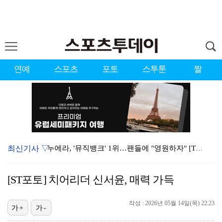
연예
스포츠
포토
스투툰
짤
최신기사 ▽
누에라, '뮤직뱅크' 1위…팬들에 "영원하자" [TV캡…
강채연, 제주삼다수 2R 깜짝 선두 도약…박민지 공동 …
[ST포토] 치어리더 신서윤, 매력 가득
폭발까지 5분…안보현·정은채, 목숨 건 사투 시작(재벌…
작성 : 2026년 05월 14일(목) 22:23
서장훈 감독 "내 능력 부족" 자책하게 만든 펜타곤과의…
가+
가-
대한축구협회의 '심판 성접대'…최악의 경우 런던 올림픽…