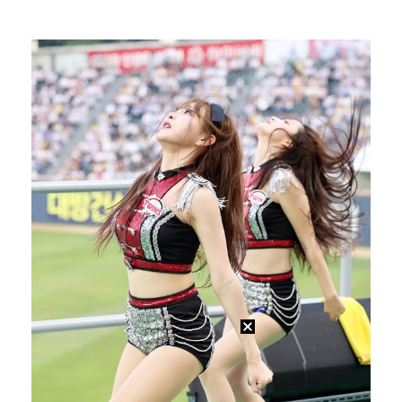
이강인, 아틀레티코 마드리드 첫 훈련 진행…9일 맨시티…
폭발물 지킨 안보현, '악마 교관' 정은채와 재회(재벌…
외신까지 퍼지고 있는 축구협회 성접대 논란…2002 한…
대놓고 '심판 마사지'로 결재 받기도…최종 결재권자는 …
'1라운드 115위' 김민별, 2라운드 7타 줄이며 7…