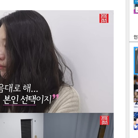
츠
라이프
포토
만화
FOC
많
연예
1
2
텍스
텍스
url 복
인쇄
목록