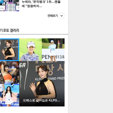
누에라, '뮤직뱅크' 1위…팬들
에 "영원하자…
스투펀
US
이 본 뉴스
스포츠
포토
드레스로 갈아입은 KLPGA …