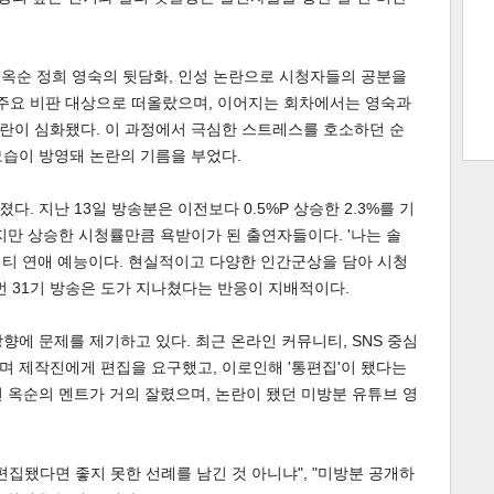
싼 옥순 정희 영숙의 뒷담화, 인성 논란으로 시청자들의 공분을
트 크
트 축
사
하기
보기
이 주요 비판 대상으로 떠올랐으며, 이어지는 회차에서는 영숙과
란이 심화됐다. 이 과정에서 극심한 스트레스를 호소하던 순
스
모습이 방영돼 논란의 기름을 부었다.
. 지난 13일 방송분은 이전보다 0.5%P 상승한 2.3%를 기
지만 상승한 시청률만큼 욕받이가 된 출연자들이다. '나는 솔
리티 연애 예능이다. 현실적이고 다양한 인간군상을 담아 시청
번 31기 방송은 도가 지나쳤다는 반응이 지배적이다.
향에 문제를 제기하고 있다. 최근 온라인 커뮤니티, SNS 중심
며 제작진에게 편집을 요구했고, 이로인해 '통편집'이 됐다는
 옥순의 멘트가 거의 잘렸으며, 논란이 됐던 미방분 유튜브 영
편집됐다면 좋지 못한 선례를 남긴 것 아니냐", "미방분 공개하