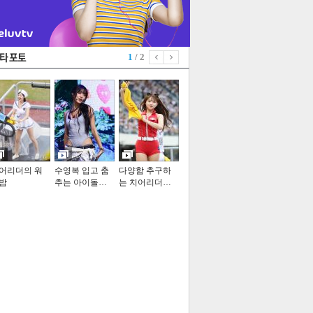
1
/ 2
어리더의 워
수영복 입고 춤
다양함 추구하
밤
추는 아이돌…
는 치어리더…