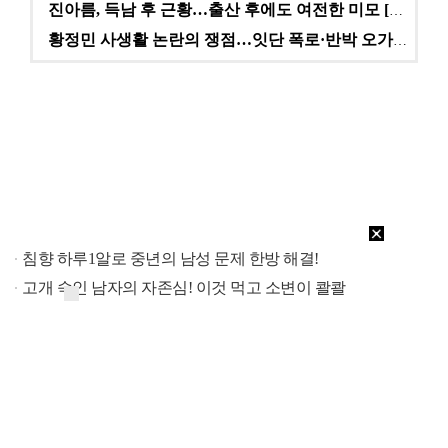
진아름, 득남 후 근황…출산 후에도 여전한 미모 [스타…
황정민 사생활 논란의 쟁점…잇단 폭로·반박 오가는 소모…