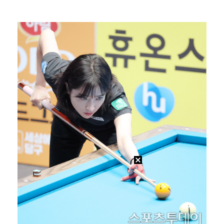
[ST포토] 홀아웃 하는 박현경
[ST포토] 노승희, 거리 확인
[ST포토] 임진영, 미소 활짝
[ST포토] 박현경, 힘찬 세컨샷
[ST포토] 홍진영2, '얼음주머니' 폭염 준비 끝