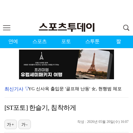
연예
스포츠
포토
스투툰
짤
최신기사 ▽
YG 신사옥 출입문 '골프채 난동' 女, 현행범 체포
축구협회 심판 성정대 의혹 日까지 퍼졌다…"스포츠 공평…
[ST포토] 한슬기, 침착하게
표창원, 남규리에 15년만 공개 사과…"내가 틀렸다"
[ST포토] 김시현, 홀컵에 붙인다
작성 : 2026년 05월 20일(수) 16:07
가+
가-
'오타니 MVP 경쟁자' 크로암스트롱, 홈런 아닌 발로…