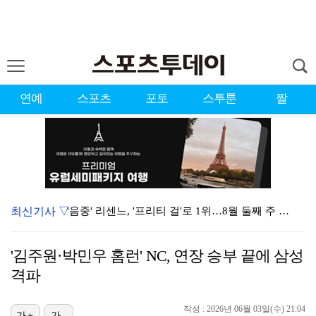
연예
스포츠
포토
스투툰
짤
최신기사 ▽
'음중' 리센느, '프리티 걸'로 1위…8월 둘째 주 …
강채연, 제주삼다수 3R 선두 질주…서어진·장은수 1타…
'김주원·박민우 홈런' NC, 연장 승부 끝에 삼성
"큰 섭섭함 안겨 미안"…블랙핑크 지수, 10주년 잡음…
격파
축구협회 성접대 파문에 더불어민주당 "타락한 뒷거래로 …
작성 : 2026년 06월 03일(수) 21:04
가+
가-
생애 첫 승 노리는 강채연·서어진·장은수, 제주삼다수 …