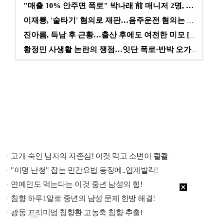
"매출 10% 안주면 폭로" 박나래 前 매니저 2명, …
이재룡, '술타기' 혐의로 재판…음주운전 혐의는 미적용…
진아름, 득남 후 근황…출산 후에도 여전한 미모 [스타…
황정민 사생활 논란의 쟁점…잇단 폭로·반박 오가는 소모…