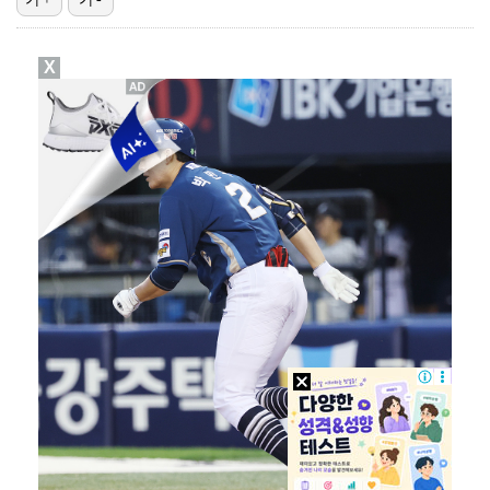
"친한 척 좀 해"…나영석·배정남, 불화설 재차 해명(…
X
"황정민, '어우 섹시하네' 마음의 소리였다 시인해" …
아이들, '톰보이'까지 MV 4억뷰 돌파…통산 3번째 …
AT 이적 후 첫 기자회견 참석한 이강인 "100% 아…
이강인 향한 시메오네 감독의 극찬…"겸손하고 노력하는 …