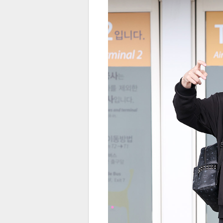
전
로그
즐겨찾기
많이 본 뉴스
최신 뉴스
연예
스포
페이
트위
댓글
밴드
네이