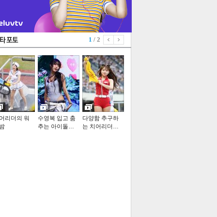
1
/ 2
어리더의 워
수영복 입고 춤
다양함 추구하
밤
추는 아이돌…
는 치어리더…