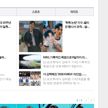
크 10주년
'학폭 논란' 지수, 필리
루머 일축…
핀 행사서 포착…달…
 올려…
KBO, 기록적인 폭염으로 9일까지 리…
[스포츠투데이 강태구 기자] 기록적인
폭염으로 인해 KBO가 9일까지…
?……
더 강력해진 '2026 KWDA' 라인업……
인기 예능
[스포츠투데이 김태형 기자] K팝을 통
한 방한 관광객 2000만 명 시…
1
/ 3