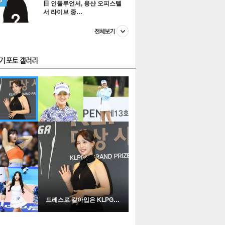
日 인플루언서, 용산 오피스텔
서 라이브 중…
스투펀
US
이 본 뉴스
스포츠
포토
드레스로 갈아입은 KLPGA …