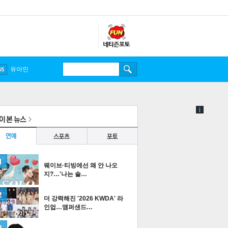
유아인
웨이브·티빙에선 왜 안 나오
지?…'나는 솔…
더 강력해진 '2026 KWDA' 라
인업…앰퍼샌드…