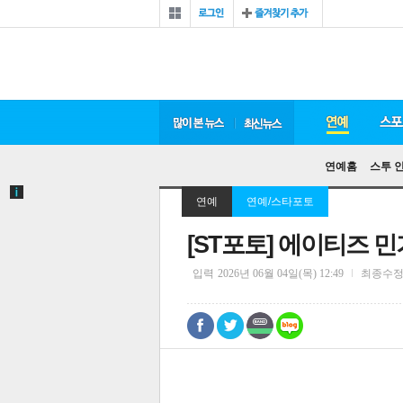
연예홈
스투 
연예
연예/스타포토
[ST포토] 에이티즈 
입력
2026년 06월 04일(목) 12:49
최종수
0