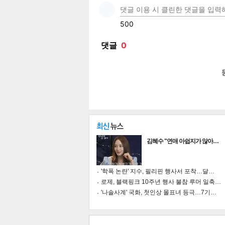
페이
트위
카카
밴드
네이
공유
유
로그
김혜수 "연애 아쉽지가 않아…
'학폭 논란' 지수, 필리핀 행사서 포착…달…
로제, 블랙핑크 10주년 행사 불참 루머 일축…
'나솔사계' 국화, 첫인상 몰표녀 등극…7기…