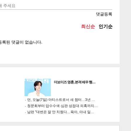
텍스
텍스
url 복
인쇄
목록
게
소
더보이즈 영훈, 본격 배우 행…
던, 오늘(7일) 아티스트로서 새 챕터…3년 …
청문회부터 압수수색·심판 성접대 의혹까지…
남편 "대변은 잘 안 치웠다…육아, 아내 일…