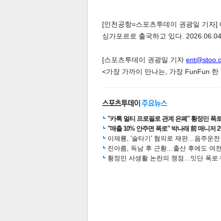
[인천공항=스포츠투데이 권광일 기자] 
싱가포르로 출국하고 있다. 2026.06.04
[스포츠투데이 권광일 기자
ent@stoo.
<가장 가까이 만나는, 가장 FunFun 
체
인
"카톡 멀티 프로필로 관계 은폐" 황정민 폭로女
"매출 10% 안주면 폭로" 박나래 前 매니저 
이재룡, '술타기' 혐의로 재판…음주운
진아름, 득남 후 근황…출산 후에도 여전
황정민 사생활 논란의 쟁점…잇단 폭로·반