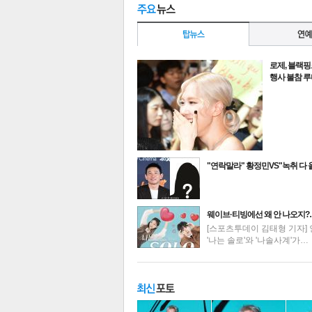
로제, 블랙핑
행사 불참 
"연락말라" 황정민VS"녹취 다
최신뉴스
웨이브·티빙에선 왜 안 나오지
[스포츠투데이 김태형 기자] 
'나는 솔로'와 '나솔사계'가…
기