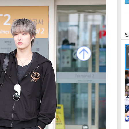
츠
라이프
포토
만화
FOC
많
연예
1
텍스
텍스
url 복
인쇄
목록
2