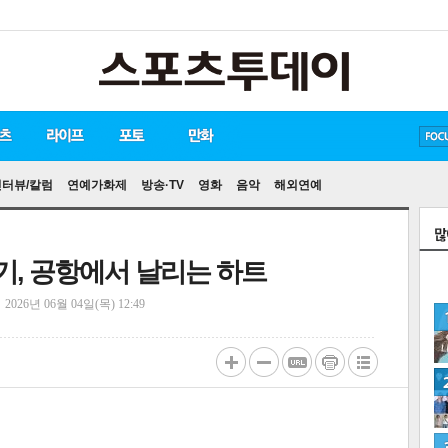
방탄소년단
손흥민
송중기
인터뷰/칼럼
연예가화제
방송·TV
영화
음악
해외연예
민기, 공항에서 날리는 하트
정
2026년 06월 04일(목) 12:49