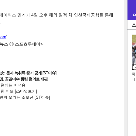
에이티즈 민기가 4일 오후 해외 일정 차 인천국제공항을 통해
.
com
]
한 뉴스 ⓒ 스포츠투데이>
, 문자·녹취록 증거 공개 [ST이슈]
치
2명, 공갈미수·횡령 혐의로 재판
터
전 혐의는 미적용
한 미모 [스타엿보기]
박 오가는 소모전 [ST이슈]