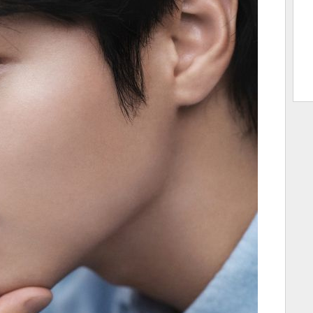
트 크
트 축
사
하기
보기
스