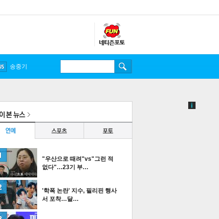
송중기
"우산으로 때려"vs"그런 적
없다"…23기 부…
'학폭 논란' 지수, 필리핀 행사
서 포착…달…