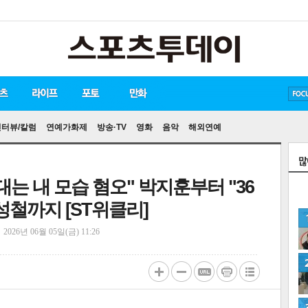
방탄소년단
손흥민
유아인
인터뷰/칼럼
연예가화제
방송·TV
영화
음악
해외연예
대는 내 모습 혐오" 박지훈부터 "36
성철까지 [ST위클리]
정
2026년 06월 05일(금) 11:26