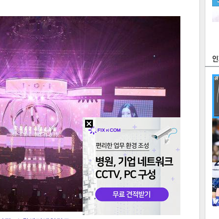
츠
라이프
포토
만화
FOC
많
연예
1
2
텍스
텍스
url 복
인쇄
목록