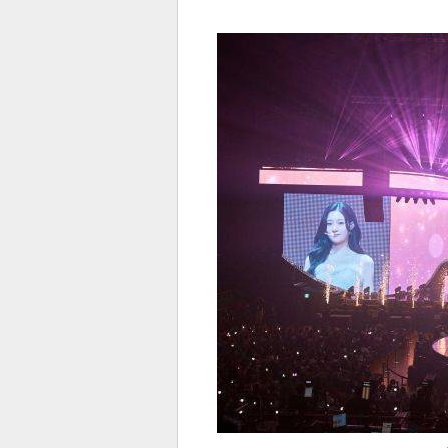
전
로그
즐겨찾기
많이 본 뉴스
최신 뉴스
연예
스포
페이
트위
댓글
밴드
네이