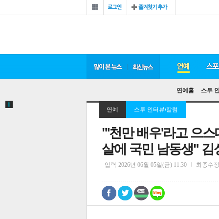
연예홈
스투 
연예
스투 인터뷰/칼럼
"'천만 배우'라고 으스
살에 국민 남동생" 김
입력
2026년 06월 05일(금) 11:30
최종수
0