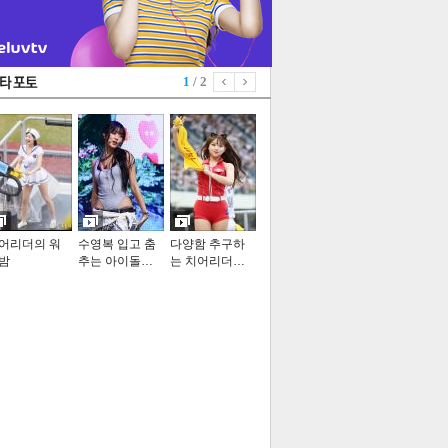
1
/ 2
어리더의 워
수영복 입고 춤
다양함 추구하
밤
추는 아이돌…
는 치어리더…