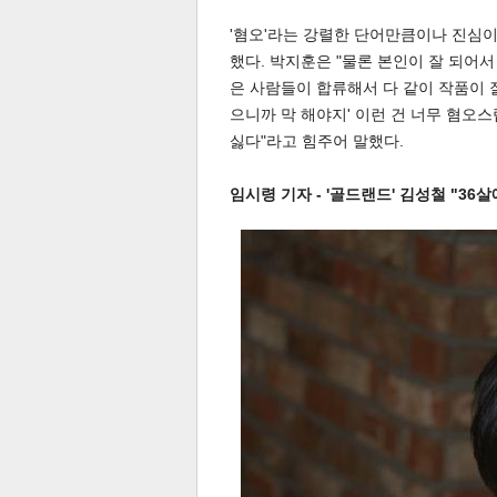
'혐오'라는 강렬한 단어만큼이나 진심
했다. 박지훈은 "물론 본인이 잘 되어
은 사람들이 합류해서 다 같이 작품이 잘
으니까 막 해야지' 이런 건 너무 혐오스
싫다"라고 힘주어 말했다.
임시령 기자 - '골드랜드' 김성철 "36살
공유
유
로그