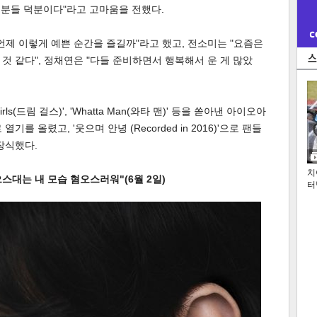
 팬분들 덕분이다"라고 고마움을 전했다.
언제 이렇게 예쁜 순간을 즐길까"라고 했고, 전소미는 "요즘은
것 같다", 정채연은 "다들 준비하면서 행복해서 운 게 많았
 Girls(드림 걸스)', 'Whatta Man(와타 맨)' 등을 쏟아낸 아이오아
를 올렸고, '웃으며 안녕 (Recorded in 2016)'으로 팬들
장식했다.
치
으스대는 내 모습 혐오스러워"(6월 2일)
터