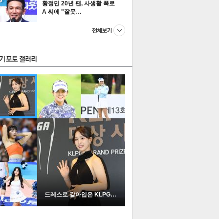
황정민 20년 팬, 사생활 폭로
A 씨에 "잘못…
스투펀
US
이 본 뉴스
스포츠
포토
드레스로 갈아입은 KLPGA …