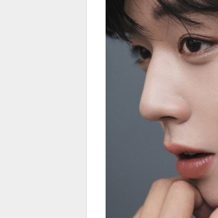
스북
터 공
달기
공유
버블