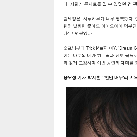
다. 저희가 콘서트를 열 수 있었던 건
김세정은 "하루하루가 너무 행복했다. 
괜히 날씨만 좋아도 아이오아이 덕분인 
다"고 덧붙였다.
오프닝부터 'Pick Me(픽 미)', 'Dream
체
인
이는 다수의 메가 히트곡과 신보 곡들로 열기
과 깊게 교감하며 이번 공연의 대미를 
송오정 기자-박지훈 "'천만 배우'라고 