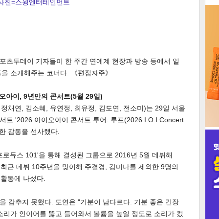
사진=스윙엔터테인먼트
3
 스포츠투데이 기자들이 한 주간 연예계 현장과 방송 등에서 일
들을 소개해주는 코너다. 《편집자주》
인
오아이, 9년만의 콘서트(5월 29일)
정채연, 김소혜, 유연정, 최유정, 김도연, 전소미)는 29일 서울
2026 아이오아이 콘서트 투어: 루프(2026 I.O.I Concert
뭉클한 감동을 선사했다.
로듀스 101'을 통해 결성된 그룹으로 2016년 5월 데뷔해
 최근 데뷔 10주년을 맞이해 주결경, 강미나를 제외한 9명의
 활동에 나섰다.
 감추지 못했다. 도연은 "기분이 남다르다. 기분 좋은 긴장
소리가 인이어를 뚫고 들어와서 볼륨을 높일 정도로 소리가 컸