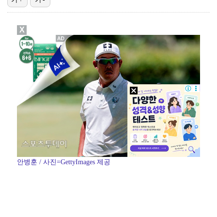
폭발물 지킨 안보현, '악마 교관' 정은채와 재회(재벌…
X
이강인, 아틀레티코 마드리드 첫 훈련 진행…9일 맨시티…
'1라운드 115위' 김민별, 2라운드 7타 줄이며 7…
대놓고 '심판 마사지'로 결재 받기도…최종 결재권자는 …
진세연, 전속계약 종료…FA 시장 나왔다 [공식]
안병훈 / 사진=GettyImages 제공