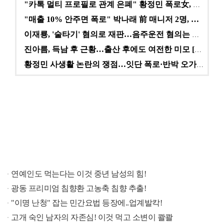
"카톡 멀티 프로필로 관계 은폐" 황정민 폭로女, 문자…
"매출 10% 안주면 폭로" 박나래 前 매니저 2명, …
이재룡, '술타기' 혐의로 재판…음주운전 혐의는 미적용…
진아름, 득남 후 근황…출산 후에도 여전한 미모 [스타…
황정민 사생활 논란의 쟁점…잇단 폭로·반박 오가는 소모…