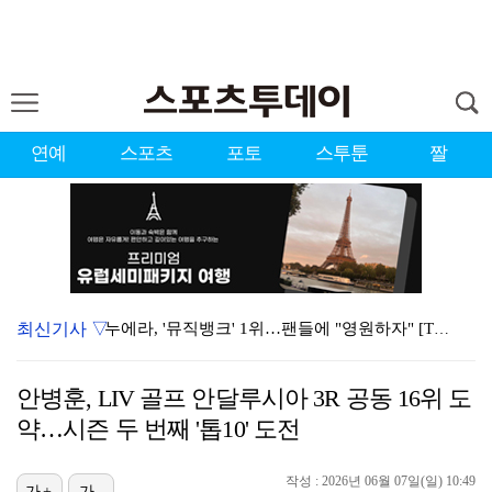
연예
스포츠
포토
스투툰
짤
최신기사 ▽
누에라, '뮤직뱅크' 1위…팬들에 "영원하자" [TV캡…
서장훈 감독 "내 능력 부족" 자책하게 만든 펜타곤과의…
안병훈, LIV 골프 안달루시아 3R 공동 16위 도
대한축구협회의 '심판 성접대'…최악의 경우 런던 올림픽…
약…시즌 두 번째 '톱10' 도전
강채연, 제주삼다수 2R 깜짝 선두 도약…박민지 공동 …
작성 : 2026년 06월 07일(일) 10:49
가+
가-
폭발까지 5분…안보현·정은채, 목숨 건 사투 시작(재벌…