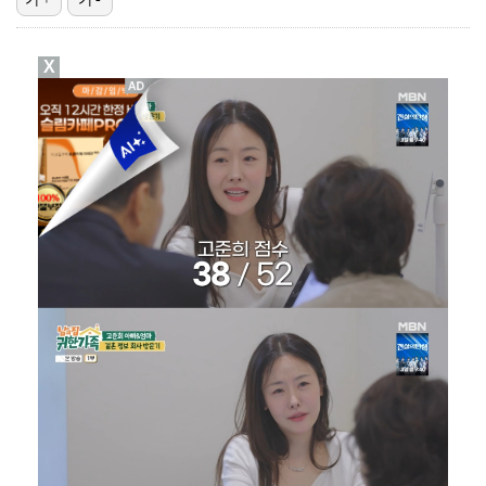
3승 사냥 시동 건 서교림 "샷·퍼트 만족스러워…좋은 …
X
'주장 완장' 김민재, 한국 떠나기 전 뮌헨 동료들에게…
박문성 "축구협회 성접대 의혹? 사실이면 국제 망신…사…
폭로자 "황정민, 본인 말에 책임져야…내가 사생활에 초…
"매출 10% 안주면 폭로" 박나래 前 매니저 2명, …