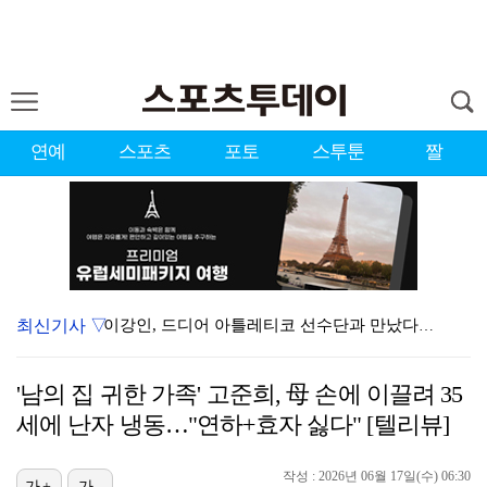
연예
스포츠
포토
스투툰
짤
최신기사 ▽
이강인, 드디어 아틀레티코 선수단과 만났다…시메오네 감…
대한축구협회, 외국인 심판 7차례 성접대 의혹…이 기간…
'남의 집 귀한 가족' 고준희, 母 손에 이끌려 35
KBO, 기록적인 폭염으로 9일까지 리그 중단…내달 6…
세에 난자 냉동…"연하+효자 싫다" [텔리뷰]
박지훈, 9월 잠실실내체육관서 앙코르 콘서트 개최
작성 : 2026년 06월 17일(수) 06:30
가+
가-
"기분 맞춰주려고" 축구협회, 외국인 심판 성접대 의혹…