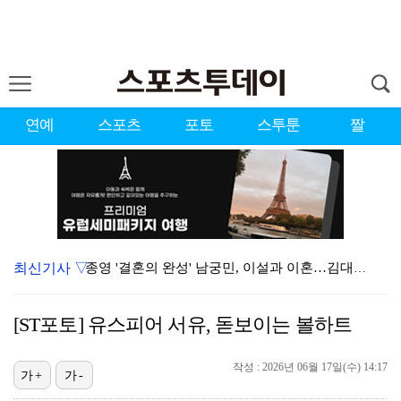
연예
스포츠
포토
스투툰
짤
최신기사 ▽
종영 '결혼의 완성' 남궁민, 이설과 이혼…김대명·우지…
'미우새' 탁재훈, 50대 마지막 생일날 '아근진' 폐…
[ST포토] 유스피어 서유, 돋보이는 볼하트
'마르무시 멀티골' 맨시티, '이강인 데뷔' AT마드리…
[ST포토] 도겸-민규-정한, '우리는 맨시티 팬'
작성 : 2026년 06월 17일(수) 14:17
가+
가-
'7번' 이강인, 한국 팬들 앞에서 AT마드리드 데뷔……