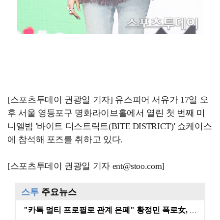
[스포츠투데이 권광일 기자] 유스피어 서유가 17일 오
후 서울 영등포구 명화라이브홀에서 열린 첫 번째 미
니앨범 '바이트 디스트릭트(BITE DISTRICT)' 쇼케이스
에 참석해 포즈를 취하고 있다.
[스포츠투데이 권광일 기자 ent@stoo.com]
스투
주요뉴스
"카톡 멀티 프로필로 관계 은폐" 황정민 폭로女, 문자…