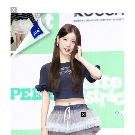
X
[ST포토] 리센느 리브, '인형이야 사람이야'
이강인 "한국 축구, 어려운 상황이지만…좋은 모습도 봐…
한소희, 청순미 벗고 파격 탈색 머리…강렬 아우라 [스…
[ST포토] 리센느 메이, '안녕~'
[ST포토] 제나, '경주공주'