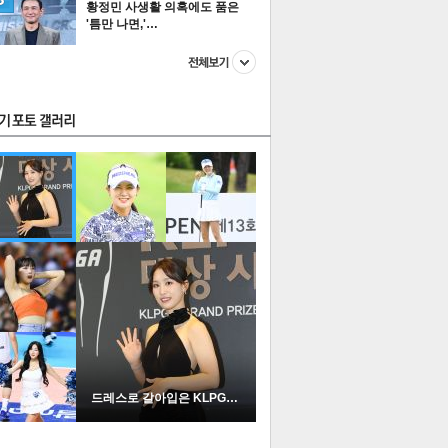
황정민 사생활 의혹에도 품은
'틈만 나면,'…
스투펀
US
이 본 뉴스
스포츠
포토
드레스로 갈아입은 KLPGA …