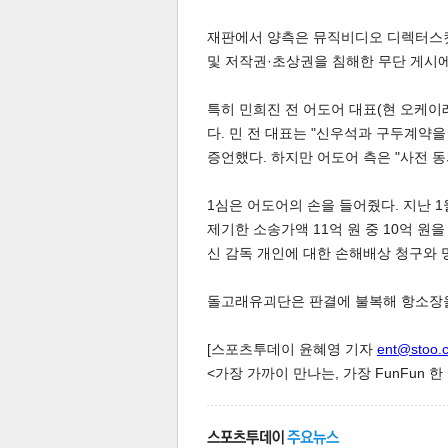
재판에서 양측은 뮤직비디오 디렉터스컷
및 저작권·초상권을 침해한 무단 게시에
특히 민희진 전 어도어 대표(현 오케이
다. 민 전 대표는 "신우석과 구두계약을
증언했다. 하지만 어도어 측은 "사전 동
체
인
1심은 어도어의 손을 들어줬다. 지난
제기한 소송가액 11억 원 중 10억 원
신 감독 개인에 대한 손해배상 청구와 
돌고래유괴단은 판결에 불복해 항소장
[스포츠투데이 윤혜영 기자
ent@stoo.
<가장 가까이 만나는, 가장 FunFun 