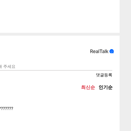
게
소
텍스
텍스
url 복
인쇄
목록