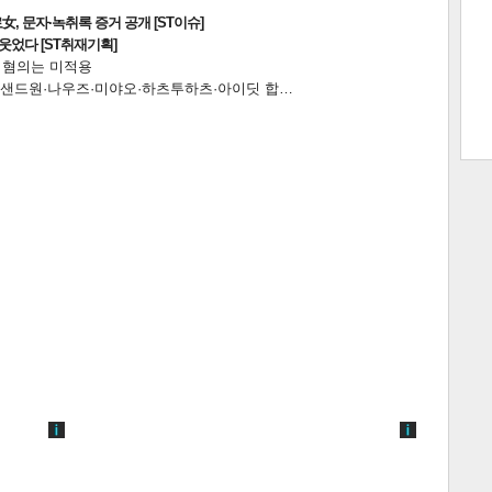
, 문자·녹취록 증거 공개 [ST이슈]
웃었다 [ST취재기획]
전 혐의는 미적용
…앰퍼샌드원·나우즈·미야오·하츠투하츠·아이딧 합…
트 크
트 축
사
하기
보기
스