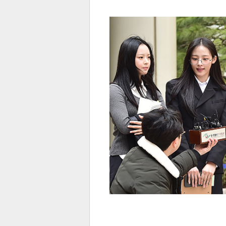
전
로그
즐겨찾기
많이 본 뉴스
최신 뉴스
연예
스포
페이
트위
댓글
밴드
네이