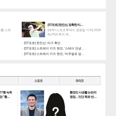
[ST포토] 한진선, 정확한 티…
그룹 스트
[제주=스포츠투데이 권광일 기자] 2026
KLPGA 투어 제…
[ST포토] 한진선, 타구 확인
[ST포토] 스트레이 키즈 현진, '스테이 안녕…
[ST포토] 스트레이 키즈 현진, '비주얼로 압…
 77통 녹취
황정민 사생활 논란의
장 "황…
쟁점…잇단 폭로·반…