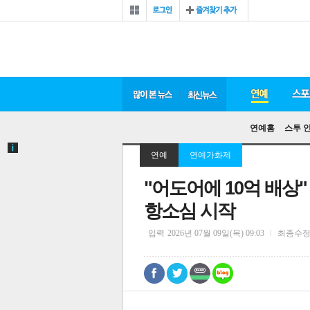
연예홈
스투 
연예
연예가화제
"어도어에 10억 배상"
항소심 시작
입력
2026년 07월 09일(목) 09:03
최종수
0