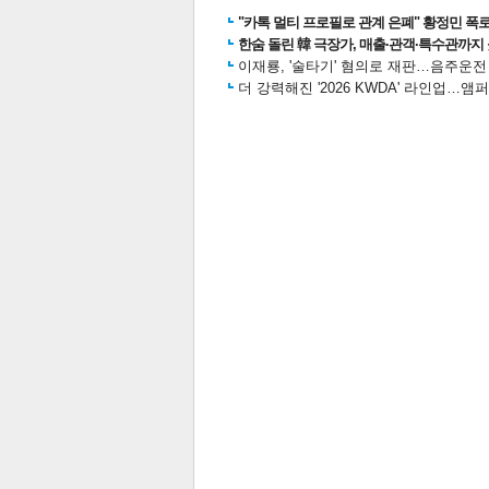
"카톡 멀티 프로필로 관계 은폐" 황정민 폭로女
한숨 돌린 韓 극장가, 매출·관객·특수관까지 
이재룡, '술타기' 혐의로 재판…음주운
더 강력해진 '2026 KWDA' 라인업
스북
터 공
달기
공유
버블