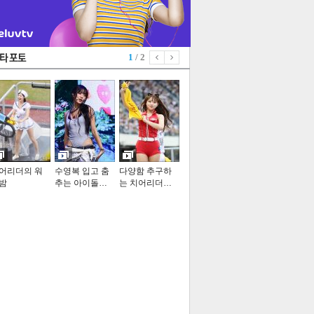
1
/ 2
어리더의 워
수영복 입고 춤
다양함 추구하
밤
추는 아이돌…
는 치어리더…