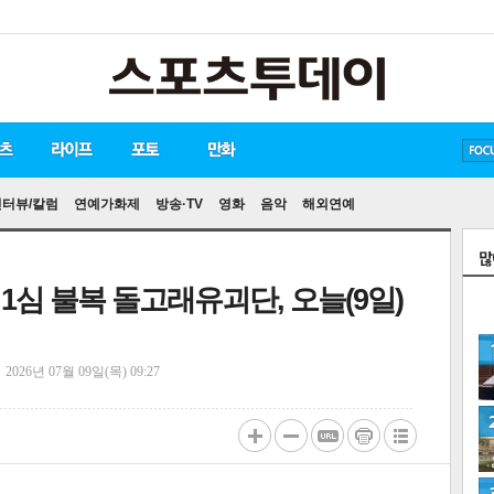
방탄소년단
손흥민
유아인
인터뷰/칼럼
연예가화제
방송·TV
영화
음악
해외연예
 1심 불복 돌고래유괴단, 오늘(9일)
정
2026년 07월 09일(목) 09:27