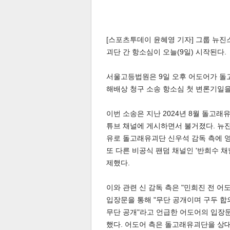
[스포츠투데이 윤혜영 기자] 그룹 뉴
괴단 간 항소심이 오늘(9일) 시작된다.
서울고등법원은 9일 오후 어도어가 돌고
해배상 청구 소송 항소심 첫 변론기일을
이번 소송은 지난 2024년 8월 돌고래
튜브 채널에 게시하면서 불거졌다. 뉴진
유로 돌고래유괴단 신우석 감독 측에 영
또 다른 비공식 팬덤 채널인 '반희수 채
제했다.
이와 관련 신 감독 측은 "민희진 전 어
입장문을 통해 "무단 공개이며 구두 합의
무단 공개"라고 언급한 어도어의 입장문
했다. 어도어 측은 돌고래유괴단을 상대