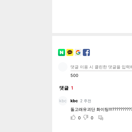
공유
유
로그
페이
트위
카카
밴드
네이