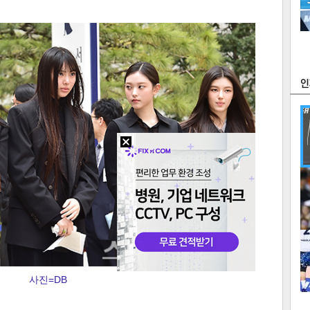
츠
라이프
포토
만화
FOC
많
연예
1
사진=DB
2
텍스
텍스
url 복
인쇄
목록