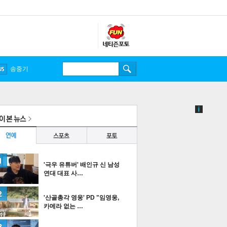
송중기
'극우 유튜버' 배인규 신 남성
연대 대표 사…
'산골총각 영웅' PD "임영웅,
카메라 없는 …