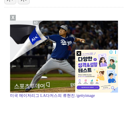
진세연, 전속계약 종료…FA 시장 나왔다 [공식]
X
정해인X강하늘X이청아X유재명X김선영 뭉쳤다…'아가미',…
'오징어 게임' 미국판 스핀오프, 제작 무산설 "넷플릭…
'1라운드 115위' 김민별, 2라운드 7타 줄이며 7…
[ST포토] 정지효, 반가운 손인사
미국 메이저리그 LA다저스의 류현진./gettyimage