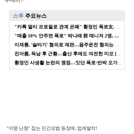
스투
주요뉴스
"카톡 멀티 프로필로 관계 은폐" 황정민 폭로女, 문자…
"매출 10% 안주면 폭로" 박나래 前 매니저 2명, …
이재룡, '술타기' 혐의로 재판…음주운전 혐의는 미적용…
진아름, 득남 후 근황…출산 후에도 여전한 미모 [스타…
황정민 사생활 논란의 쟁점…잇단 폭로·반박 오가는 소모…