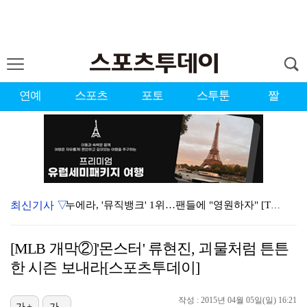
연예
스포츠
포토
스투툰
짤
최신기사 ▽
누에라, '뮤직뱅크' 1위…팬들에 "영원하자" [TV캡…
'우리동네 전성시대' 딘딘, 첫 촬영부터 멘붕…시작부터…
[MLB 개막②]'몬스터' 류현진, 괴물처럼 튼튼
서장훈 감독 "내 능력 부족" 자책하게 만든 펜타곤과의…
한 시즌 보내라[스포츠투데이]
대한축구협회의 '심판 성접대'…최악의 경우 런던 올림픽…
작성 : 2015년 04월 05일(일) 16:21
가+
가-
강채연, 제주삼다수 2R 깜짝 선두 도약…박민지 공동 …