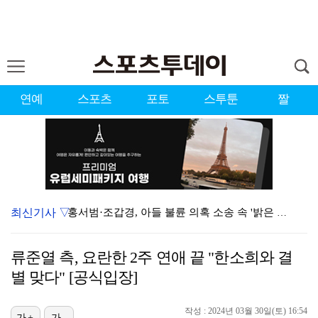
연예
스포츠
포토
스투툰
짤
최신기사 ▽
홍서범·조갑경, 아들 불륜 의혹 소송 속 '밝은 근황'…
데뷔는 쉬워도 생존은 어렵다…K팝 아이돌 평균 수명 4…
류준열 측, 요란한 2주 연애 끝 "한소희와 결
'리틀 김연경' 손서연 28점 폭발…U17 여자배구, …
별 맞다" [공식입장]
'조폭 연루설 부인' 조세호, 8개월 만에 SNS 업로…
작성 : 2024년 03월 30일(토) 16:54
가+
가-
'호프', 글로벌 순항…토론토 영화제 미드나잇 매드니스…