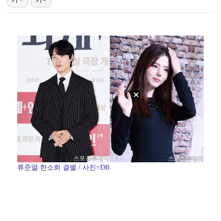
[ST포토] 문정민, 힘찬 티샷
데이식스 영케이, '사운드플래닛페스티벌' 출격…첫 솔로…
[ST포토] 문정민, 자신감 가득
[ST포토] 문정민, 버디 성공
[ST포토] 문정민, 안정된 퍼팅
류준열 한소희 결별 / 사진=DB