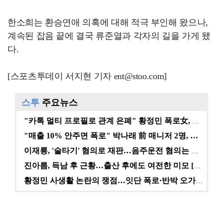
한소희는 환승연애 의혹에 대해 적극 부인해 왔으나,
계속된 잡음 끝에 결국 류준열과 각자의 길을 가게 됐
다.
[스포츠투데이 서지현 기자 ent@stoo.com]
스투
주요뉴스
"카톡 멀티 프로필로 관계 은폐" 황정민 폭로女, 문자…
"매출 10% 안주면 폭로" 박나래 前 매니저 2명, …
이재룡, '술타기' 혐의로 재판…음주운전 혐의는 미적용…
진아름, 득남 후 근황…출산 후에도 여전한 미모 [스타…
황정민 사생활 논란의 쟁점…잇단 폭로·반박 오가는 소모…