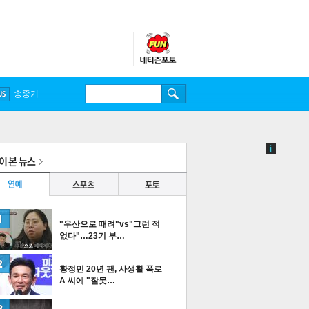
송중기
"우산으로 때려"vs"그런 적
없다"…23기 부…
황정민 20년 팬, 사생활 폭로
A 씨에 "잘못…