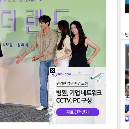
츠
라이프
포토
만화
FOC
많
연예
1
텍스
텍스
url 복
인쇄
목록
2