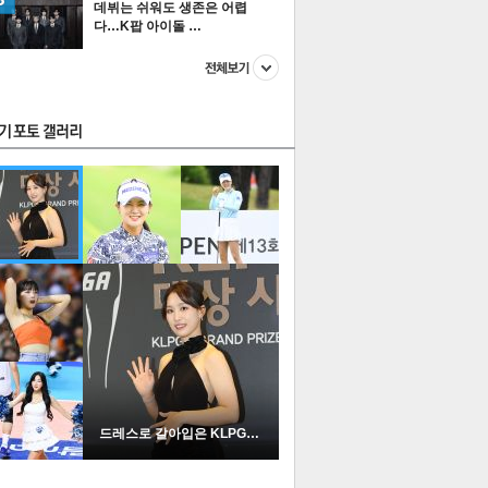
데뷔는 쉬워도 생존은 어렵
다…K팝 아이돌 …
스투펀
US
이 본 뉴스
스포츠
포토
드레스로 갈아입은 KLPGA …