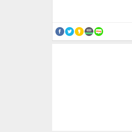
스북
터 공
달기
공유
버블