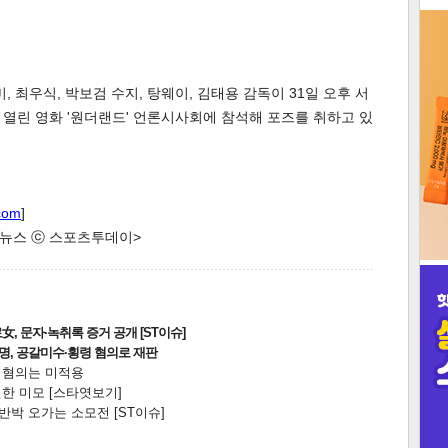
3
, 최우식, 박보검 수지, 탕웨이, 김태용 감독이 31일 오후 서
열린 영화 '원더랜드' 언론시사회에 참석해 포즈를 취하고 있
인
com
]
한 뉴스 ⓒ 스포츠투데이>
, 문자·녹취록 증거 공개 [ST이슈]
2명, 공갈미수·횡령 혐의로 재판
전 혐의는 미적용
한 미모 [스타엿보기]
박 오가는 소모전 [ST이슈]