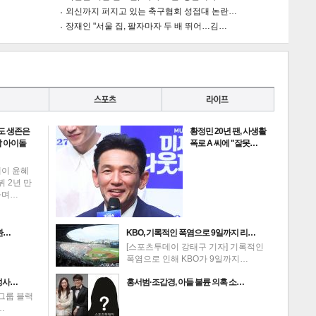
외신까지 퍼지고 있는 축구협회 성접대 논란…
장재인 "서울 집, 팔자마자 두 배 뛰어…김…
게
소
도 생존은
황정민 20년 팬, 사생활
 아이돌
폭로 A 씨에 "잘못…
데이 윤혜
뷔 2년 만
하며…
환…
KBO, 기록적인 폭염으로 9일까지 리…
[스포츠투데이 강태구 기자] 기록적인
폭염으로 인해 KBO가 9일까지…
성사…
홍서범·조갑경, 아들 불륜 의혹 소…
그룹 블랙
…