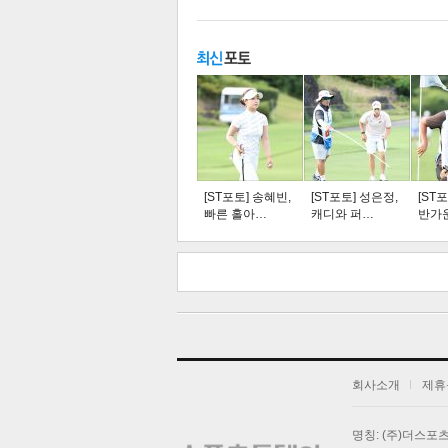
주요뉴스
탑뉴스
연예
[ST포토] 송혜빈,
[ST포토] 성은정,
[ST
빠른 홀아…
캐디와 퍼…
반가
스북
터 공
오톡
공유
버블
기
회사소개
제휴
명칭: (주)더스