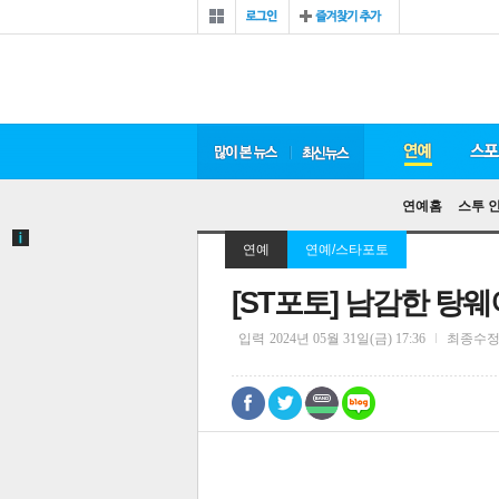
연예홈
스투 
연예
연예/스타포토
[ST포토] 남감한 탕
입력
2024년 05월 31일(금) 17:36
최종수
0