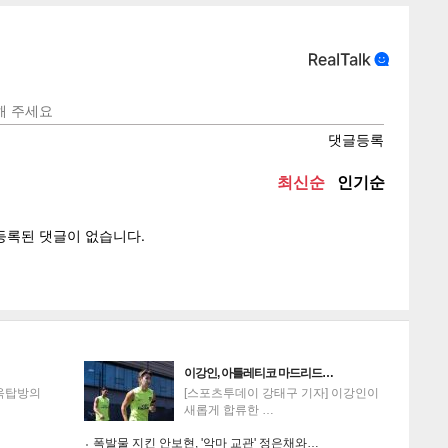
텍스
텍스
url 복
인쇄
목록
이강인, 아틀레티코 마드리드…
'옥탑방의
[스포츠투데이 강태구 기자] 이강인이
새롭게 합류한 …
폭발물 지킨 안보현, '악마 교관' 정은채와…