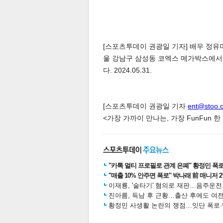
[스포츠투데이 권광일 기자] 배우 정유미
울 강남구 삼성동 코엑스 메가박스에서 
다. 2024.05.31.
[스포츠투데이 권광일 기자
ent@stoo.
<가장 가까이 만나는, 가장 FunFun 
"카톡 멀티 프로필로 관계 은폐" 황정민 폭로女
"매출 10% 안주면 폭로" 박나래 前 매니저 
이재룡, '술타기' 혐의로 재판…음주운
진아름, 득남 후 근황…출산 후에도 여전
황정민 사생활 논란의 쟁점…잇단 폭로·반