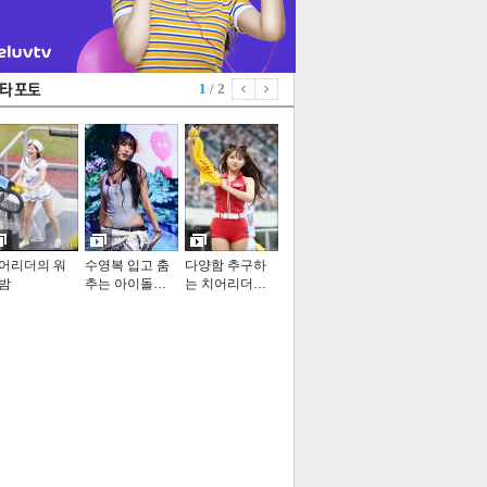
1
/ 2
어리더의 워
수영복 입고 춤
다양함 추구하
밤
추는 아이돌…
는 치어리더…