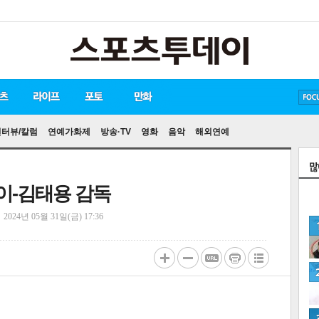
방탄소년단
손흥민
유아인
인터뷰/칼럼
연예가화제
방송·TV
영화
음악
해외연예
웨이-김태용 감독
정
2024년 05월 31일(금) 17:36