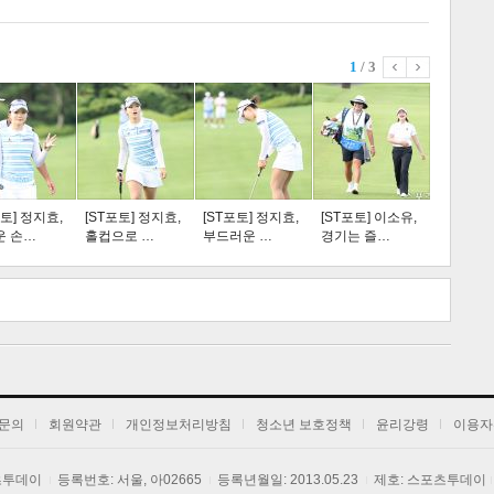
1
/ 3
스포츠
라이프
포토] 정지효,
[ST포토] 정지효,
[ST포토] 정지효,
[ST포토] 이소유,
운 손…
홀컵으로 …
부드러운 …
경기는 즐…
트 크
트 축
사
하기
보기
문의
회원약관
개인정보처리방침
청소년 보호정책
윤리강령
이용자
포츠투데이
등록번호: 서울, 아02665
등록년월일: 2013.05.23
제호: 스포츠투데이