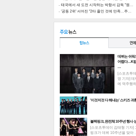
태국에서 새 도전 시작하는 박항서 감독 "원…
'공동 2위' 서어진 "2타 줄인 것에 만족…주…
공유
유
로그
데뷔는 쉬워
어렵다…K팝
…
[스포츠투
영 기자] 데
에 역주행
'이것저것 다 해내는' 스키즈 귀
최신뉴스
블랙핑크, 완전체 10주년 행사 
[스포츠투데이 김태형 기자] 
핑크가 데뷔 10주년을 맞아 