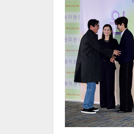
전
로그
즐겨찾기
많이 본 뉴스
최신 뉴스
연예
스포
페이
트위
댓글
밴드
네이