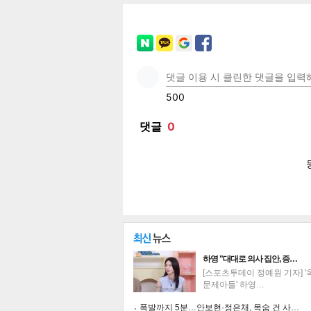
페이
트위
카카
밴드
네이
보
하영 "대대로 의사 집안, 증…
[스포츠투데이 정예원 기자] 
문제아들' 하영…
폭발까지 5분…안보현·정은채, 목숨 건 사…