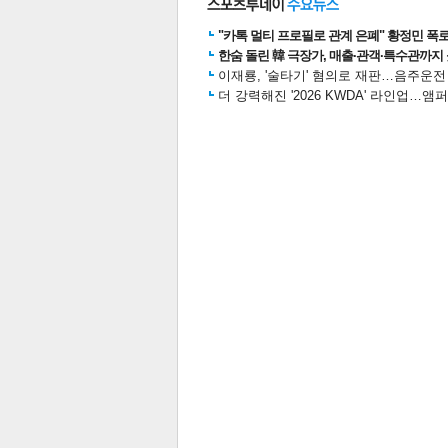
"카톡 멀티 프로필로 관계 은폐" 황정민 폭로女
스북
터 공
달기
공유
버블
한숨 돌린 韓 극장가, 매출·관객·특수관까지 
이재룡, '술타기' 혐의로 재판…음주운
더 강력해진 '2026 KWDA' 라인업