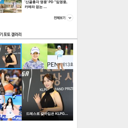
'산골총각 영웅' PD "임영웅,
카메라 없는 …
스투펀
US
이 본 뉴스
스포츠
포토
드레스로 갈아입은 KLPGA …