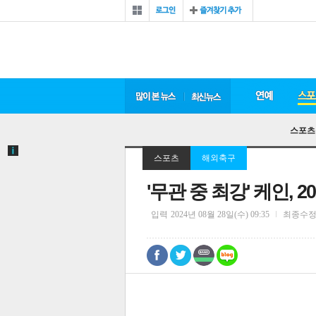
스포츠
스포츠
해외축구
'무관 중 최강' 케인, 
입력
2024년 08월 28일(수) 09:35
최종수
0