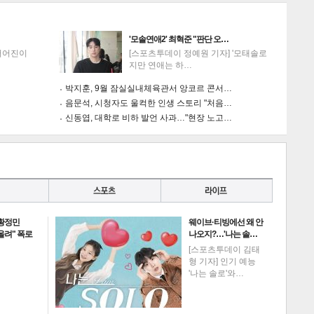
'모솔연애2' 최혁준 "판단 오…
서어진이
[스포츠투데이 정예원 기자] '모태솔로
지만 연애는 하…
박지훈, 9월 잠실실내체육관서 앙코르 콘서…
음문석, 시청자도 울컥한 인생 스토리 "처음…
신동엽, 대학로 비하 발언 사과…"현장 노고…
 황정민
웨이브·티빙에선 왜 안
 올려" 폭로
나오지?…'나는 솔…
[스포츠투데이 김태
형 기자] 인기 예능
'나는 솔로'와…