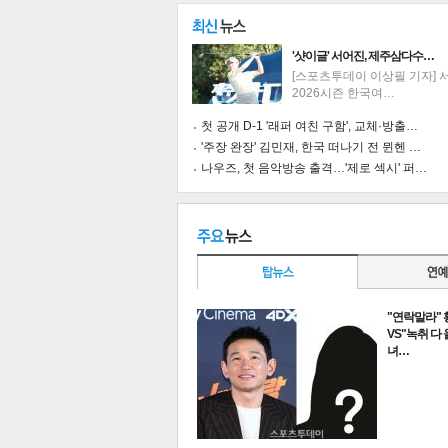
'샷이글' 서어진, 제주삼다수…
[스포츠투데이 이상필 기자] 
2026시즌 한국여…
첫 공개 D-1 '래퍼 여친 구함', 교체·방출…
'주장 완장' 김민재, 한국 떠나기 전 뮌헨 …
나우즈, 첫 음악방송 출격…'제로 섹시' 퍼…
"연락말라"
VS"녹취 다
녀…
기