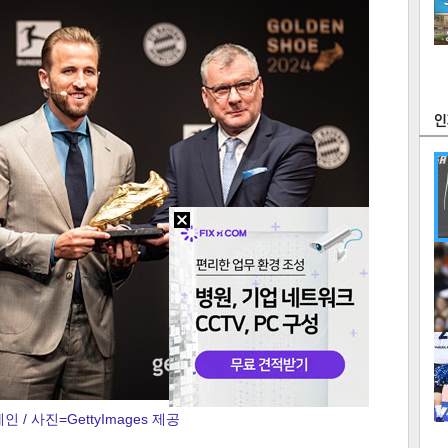
츠
라이프
포토
만화
FOC
많
연예
1
텍스
텍스
url 복
인쇄
목록
인 / 사진=GettyImages 제공
2