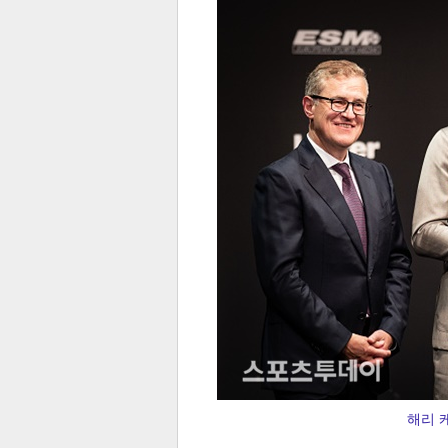
전
로그
즐겨찾기
많이 본 뉴스
최신 뉴스
연예
스포
페이
트위
댓글
밴드
네이
해리 케