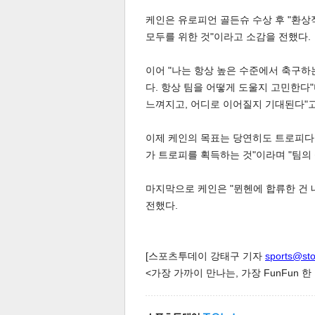
케인은 유로피언 골든슈 수상 후 "환상
모두를 위한 것"이라고 소감을 전했다.
이어 "나는 항상 높은 수준에서 축구하
다. 항상 팀을 어떻게 도울지 고민한다"
느껴지고, 어디로 이어질지 기대된다"고
체
인
이제 케인의 목표는 당연히도 트로피다.
가 트로피를 획득하는 것"이라며 "팀의
마지막으로 케인은 "뮌헨에 합류한 건 
전했다.
[스포츠투데이 강태구 기자
sports@st
<가장 가까이 만나는, 가장 FunFun 