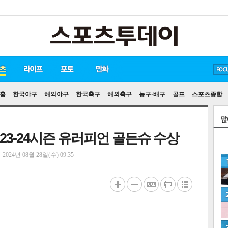
방탄소년단
손흥민
유아인
홈
한국야구
해외야구
한국축구
해외축구
농구·배구
골프
스포츠종합
2023-24시즌 유러피언 골든슈 수상
정
2024년 08월 28일(수) 09:35