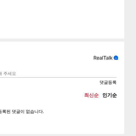
게
소
텍스
텍스
url 복
인쇄
목록