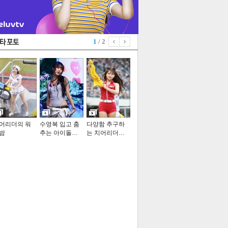
1
/ 2
어리더의 워
수영복 입고 춤
다양함 추구하
밤
추는 아이돌…
는 치어리더…