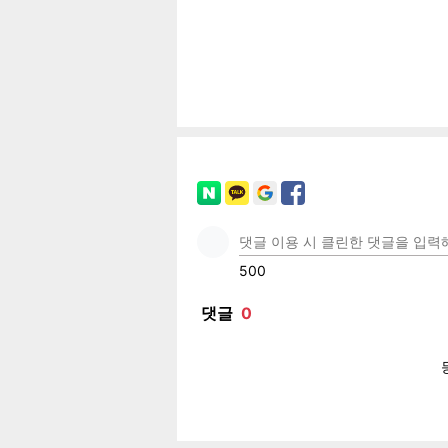
공유
유
로그
페이
트위
카카
밴드
네이