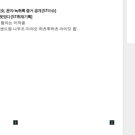
, 문자·녹취록 증거 공개 [ST이슈]
트 크
트 축
사
하기
보기
웃었다 [ST취재기획]
전 혐의는 미적용
…앰퍼샌드원·나우즈·미야오·하츠투하츠·아이딧 합…
스