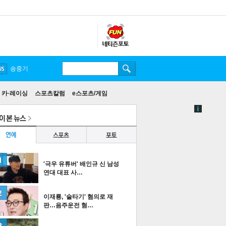
송중기
카·레이싱
스포츠칼럼
e스포츠/게임
'극우 유튜버' 배인규 신 남성
연대 대표 사…
이재룡, '술타기' 혐의로 재
판…음주운전 혐…