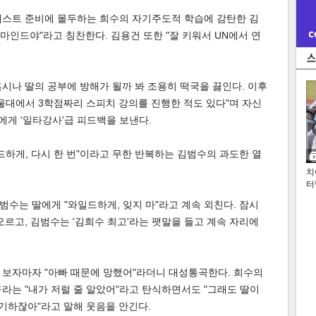
테스트 준비에 몰두하는 희수의 자기주도적 학습에 감탄한 김
 마인드야"라고 칭찬한다. 김용건 또한 "잘 키워서 UN에서 연
시나 딸의 공부에 방해가 될까 봐 조용히 떡국을 끓인다. 이후
울대에서 3학점짜리 스피치 강의를 진행한 적도 있다"며 자신
에게 '일타강사'급 피드백을 보낸다.
드하게, 다시 한 번"이라고 무한 반복하는 김범수의 과도한 열
치
터
수는 딸에게 "와일드하게, 잊지 마"라고 계속 외친다. 잠시
오르고, 김범수는 '김희수 최고'라는 팻말을 들고 계속 자리에
 보자마자 "아빠 때문에 망했어"라더니 대성통곡한다. 희수의
라는 "내가 저럴 줄 알았어"라고 탄식하면서도 "그래도 딸이
야기하잖아"라고 말해 웃음을 안긴다.