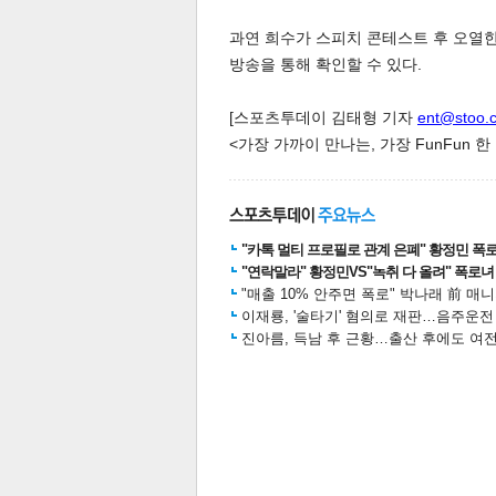
과연 희수가 스피치 콘테스트 후 오열
방송을 통해 확인할 수 있다.
스북
터 공
달기
공유
버블
[스포츠투데이 김태형 기자
ent@stoo.
<가장 가까이 만나는, 가장 FunFun 
"카톡 멀티 프로필로 관계 은폐" 황정민 폭로女
"연락말라" 황정민VS"녹취 다 올려" 폭로녀 A
"매출 10% 안주면 폭로" 박나래 前 매
이재룡, '술타기' 혐의로 재판…음주운
진아름, 득남 후 근황…출산 후에도 여전