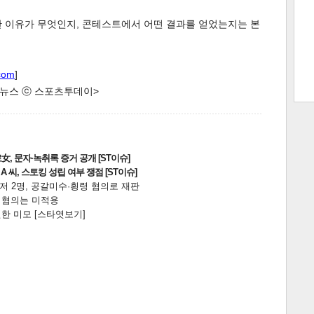
한 이유가 무엇인지, 콘테스트에서 어떤 결과를 얻었는지는 본
트 크
트 축
사
하기
보기
com
]
스
한 뉴스 ⓒ 스포츠투데이>
, 문자·녹취록 증거 공개 [ST이슈]
 씨, 스토킹 성립 여부 쟁점 [ST이슈]
니저 2명, 공갈미수·횡령 혐의로 재판
전 혐의는 미적용
한 미모 [스타엿보기]