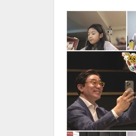
전
로그
즐겨찾기
많이 본 뉴스
최신 뉴스
연예
스포
페이
트위
댓글
밴드
네이