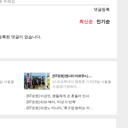
텍스
텍스
url 복
인쇄
목록
[ST포토] 맨시티 마르무시, …
9일 서울월
[스포츠투데이 팽현준 기자] 9일 서울월
드컵경기장에서…
[ST포토] 이강인, 팬들에게 손 흔들어 인사
[ST포토] 리브-메이, '미모가 반짝'
[ST포토] 리센느 미나미, '축구장 밝히는 미…