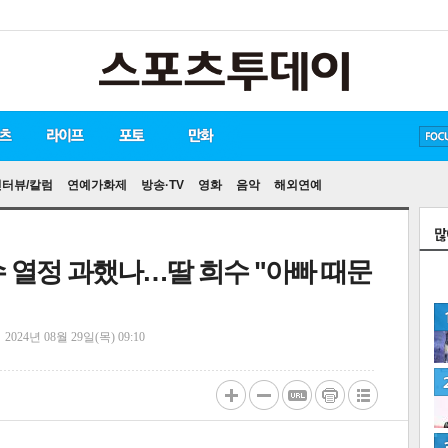
방탄소년단
손흥민
유아인
송중기
인터뷰/칼럼
연예가화제
방송·TV
영화
음악
해외연예
수 열정 과했나…딸 희수 "아빠 때문
정
2024년 08월 29일(목) 09:10