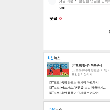
페이
트위
카카
밴드
네이
[ST포토] 맨시티 마르무시, …
[스포츠투데이 팽현준 기자] 
드컵경기장에서…
[ST포토] 동점 만드는 맨시티 마르무시
[ST포토] 바르가스, '빈틈을 보고 정확하게…
기
[ST포토] 후반 몸풀며 인사하는 이강인