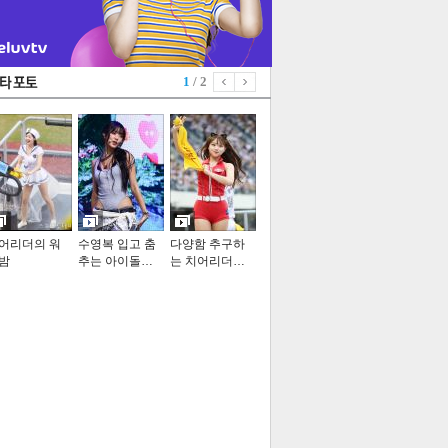
1
/ 2
어리더의 워
수영복 입고 춤
다양함 추구하
밤
추는 아이돌…
는 치어리더…