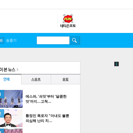
에스파, '쇠맛'부터 '달콤한
맛'까지…고척…
황정민 폭로자 "아내도 불륜
의심해 난리 치…