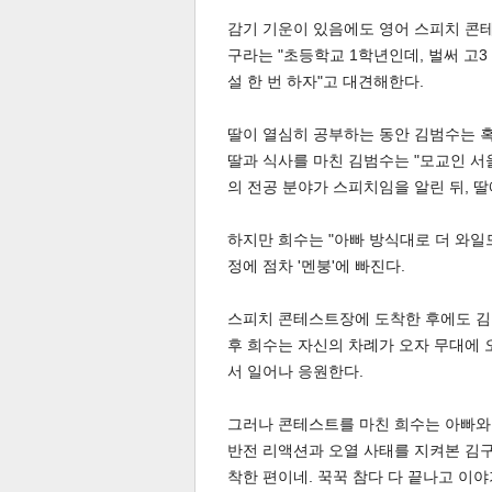
감기 기운이 있음에도 영어 스피치 콘
구라는 "초등학교 1학년인데, 벌써 고3
설 한 번 하자"고 대견해한다.
딸이 열심히 공부하는 동안 김범수는 혹
딸과 식사를 마친 김범수는 "모교인 서
체
인
의 전공 분야가 스피치임을 알린 뒤, 딸
하지만 희수는 "아빠 방식대로 더 와일
정에 점차 '멘붕'에 빠진다.
스피치 콘테스트장에 도착한 후에도 김범
후 희수는 자신의 차례가 오자 무대에 
서 일어나 응원한다.
그러나 콘테스트를 마친 희수는 아빠와
반전 리액션과 오열 사태를 지켜본 김구
착한 편이네. 꾹꾹 참다 다 끝나고 이