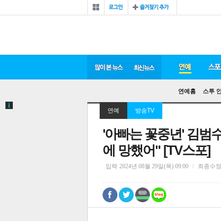
연예홈
스투 
연예
방송TV
'아빠는 꽃중년' 김범
에 망했어" [TV스포]
입력
2024년 08월 29일(목) 09:00
최종수
0