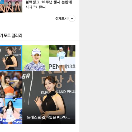
블랙핑크, 10주년 행사 논란에
사과 "커뮤니…
스투펀
US
이 본 뉴스
스포츠
포토
드레스로 갈아입은 KLPGA …