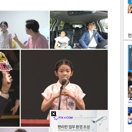
츠
라이프
포토
만화
FOC
많
연예
1
2
텍스
텍스
url 복
인쇄
목록