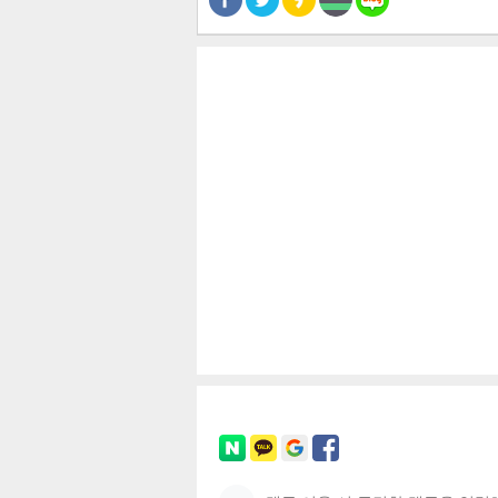
공유
유
로그