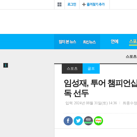
스포츠
스포츠
골프
임성재, 투어 챔피언십
독 선두
입력
2024년 08월 31일(토) 14:36
최종수
0