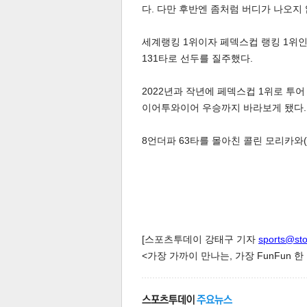
다. 다만 후반엔 좀처럼 버디가 나오지 
세계랭킹 1위이자 페덱스컵 랭킹 1위인
131타로 선두를 질주했다.
2022년과 작년에 페덱스컵 1위로 투
이어투와이어 우승까지 바라보게 됐다.
체
인
8언더파 63타를 몰아친 콜린 모리카와
[스포츠투데이 강태구 기자
sports@st
<가장 가까이 만나는, 가장 FunFun 