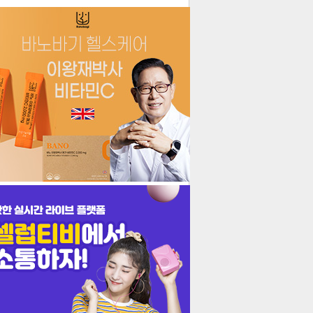
더보기
기포토