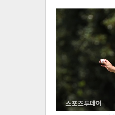
전
로그
즐겨찾기
많이 본 뉴스
최신 뉴스
연예
스포
페이
트위
댓글
밴드
네이