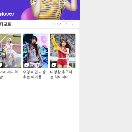
1
/ 2
어리더의 워
수영복 입고 춤
다양함 추구하
밤
추는 아이돌…
는 치어리더…