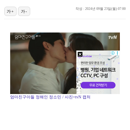
"블랙핑크 데뷔 10주년 행사로 국중박 입장 통제"…문…
작성 : 2024년 09월 23일(월) 07:00
가+
가-
김지원, 어린이병원에 1억원 쾌척 "'닥터X' 촬영 중…
기록적인 폭염에 멈췄던 KBO, 11일부터 순위 경쟁 …
고영욱, 도 넘은 저격 논란…이번엔 박하선에 "감당 안…
'선업튀' 서혜원, 결혼 4개월 만에 임신 경사 "행복…
경찰, 대한축구협회 '심판 성접대 논란' 수사 여부 검…
정연, JYP엔터 떠나 새 시작 "가장 큰 중심 트와이…
엄마친구아들 정해인 정소민 / 사진=tvN 캡처