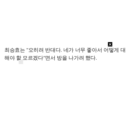
최승효는 "오히려 반대다. 네가 너무 좋아서 어떻게 대
해야 할 모르겠다"면서 방을 나가려 했다.
배석류가 의아해 하자 최승효는 "여기 있으면 안 될 것
같다. 나쁜 생각이 든다. 하면 안 되는 생각. 싸구려에
저급하고 불량한 생각"이라고 말했다. 이를 들은 배석
류는 "나 불량 식품 좋아했는데, 그니까 해도 된다. 나
쁜 생각, 나쁜 짓도 해도 된다"고 얘기했다.
최승효는 곧바로 배석류에게 입맞춤을 했고, 두 사람
은 침대에 누워 뜨겁게 키스를 나누기 시작했다.