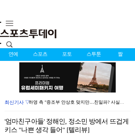
연예
스포츠
포토
스투툰
짤
최신기사 ▽
하영 측 "증조부 안상호 맞지만…친일파? 사실무근" […
'방송 출연' 유명 산부인과 원장, 프로포폴 셀프 투약…
'엄마친구아들' 정해인, 정소민 방에서 뜨겁게
"스토킹 피해자" 황정민VS"2억대 손해배상" A 씨,…
키스 "나쁜 생각 들어" [텔리뷰]