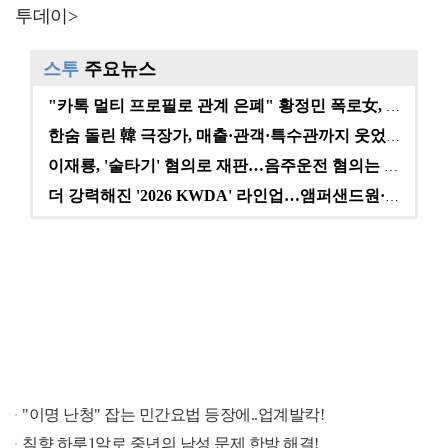
투데이>
스투
주요뉴스
"카톡 멀티 프로필로 관계 은폐" 황정민 폭로女, 문자…
한숨 돌린 韓 극장가, 매출·관객·특수관까지 웃었다 […
이재룡, '술타기' 혐의로 재판…음주운전 혐의는 미적용…
더 강력해진 '2026 KWDA' 라인업…앰퍼샌드원·나…