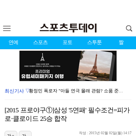
연예
스포츠
포토
스투툰
짤
최신기사 ▽
황정민 폭로자 "아들 연극 몰래 관람? 소품 준비 돕고…
이강인, 드디어 아틀레티코 선수단과 만났다…시메오네 감…
[2015 프로야구①]삼성 '5연패' 필수조건=피가
10주년인데 40명뿐?…블랙핑크 행사 공지에 팬심 폭발…
로·클로이드 25승 합작
KBO, 기록적인 폭염으로 9일까지 리그 중단…내달 6…
작성 : 2015년 02월 02일(월) 14:17
가+
가-
박지훈, 9월 잠실실내체육관서 앙코르 콘서트 개최