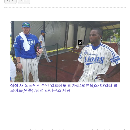
"매출 10% 안주면 폭로" 박나래 前 매니저 2명, …
"기분 맞춰주려고" 축구협회, 외국인 심판 성접대 의혹…
'나솔' 24기 옥순, 출연료 미지급 폭로 "1년 넘게…
'폭염 영향' 프로야구, 9일까지 리그 중단 결정…11…
대한축구협회, 외국인 심판 7차례 성접대 의혹…이 기간…
삼성 새 외국인선수인 알프레도 피가로(오른쪽)와 타일러 클
로이드(왼쪽) /삼성 라이온즈 제공