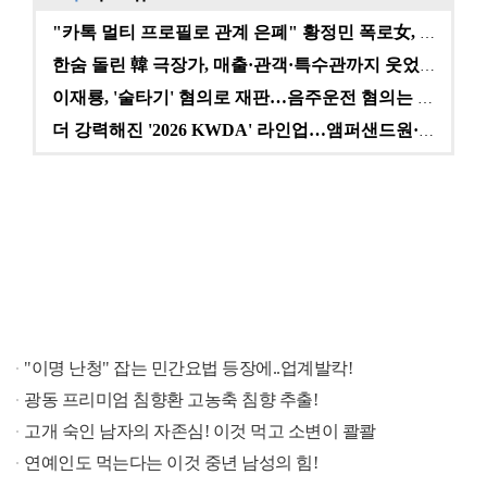
"카톡 멀티 프로필로 관계 은폐" 황정민 폭로女, 문자…
한숨 돌린 韓 극장가, 매출·관객·특수관까지 웃었다 […
이재룡, '술타기' 혐의로 재판…음주운전 혐의는 미적용…
더 강력해진 '2026 KWDA' 라인업…앰퍼샌드원·나…