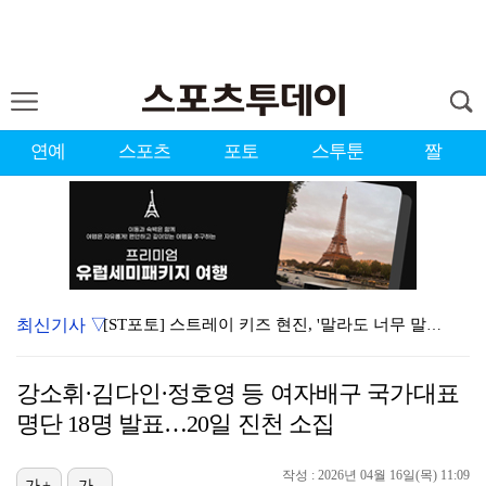
연예
스포츠
포토
스투툰
짤
최신기사 ▽
[ST포토] 스트레이 키즈 현진, '말라도 너무 말랐어…
[ST포토] 스트레이 키즈 현진, '스테이바라기'
강소휘·김다인·정호영 등 여자배구 국가대표
[ST포토] 스트레이 키즈 현진, 훈훈 비주얼
명단 18명 발표…20일 진천 소집
[ST포토] 스트레이 키즈 현진, '비주얼로 압살'
작성 : 2026년 04월 16일(목) 11:09
[ST포토] 한진선, 폭염에도 미소 활짝
가+
가-