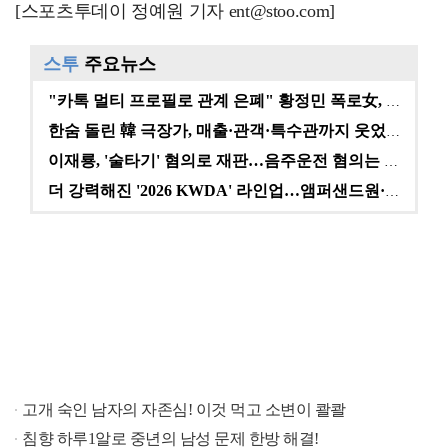
[스포츠투데이 정예원 기자 ent@stoo.com]
스투
주요뉴스
"카톡 멀티 프로필로 관계 은폐" 황정민 폭로女, 문자…
한숨 돌린 韓 극장가, 매출·관객·특수관까지 웃었다 […
이재룡, '술타기' 혐의로 재판…음주운전 혐의는 미적용…
더 강력해진 '2026 KWDA' 라인업…앰퍼샌드원·나…