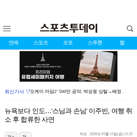
연예
스포츠
포토
스투툰
짤
최신기사 ▽
'오케이 마담2' 500만 공약, 박성웅 상탈→배정남은…
"군 복무 끝나고 다시 모일 것" 스트레이 키즈, 성적…
뉴욕보다 인도…'스님과 손님' 이주빈, 여행 취
김혜성, 마이너리그 트리플A서 4경기 연속 무안타 침묵…
소 후 합류한 사연
[ST포토] 스트레이 키즈 한, '점점 더 멋있어지네'
작성 : 2026년 05월 15일(금) 13:33
가+
가-
[ST포토] 스트레이 키즈 현진, '말라도 너무 말랐어…