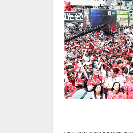
전
로그
즐겨찾기
많이 본 뉴스
최신 뉴스
연예
스포
페이
트위
댓글
밴드
네이