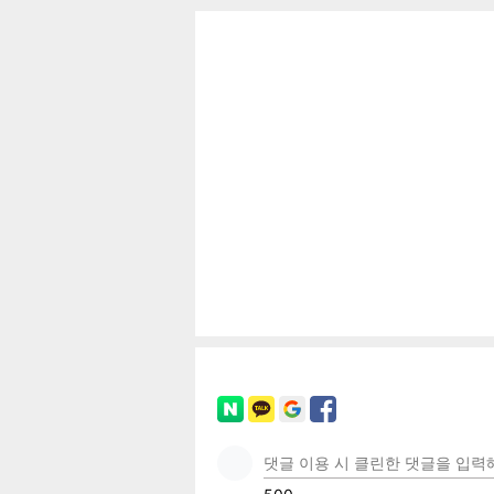
스북
터 공
달기
공유
버블