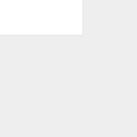
이
다
타포토