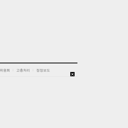
위원회
고충처리
정정보도