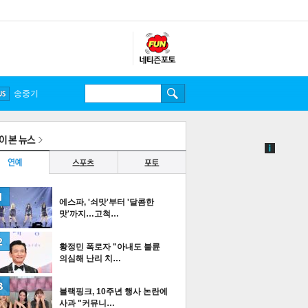
송중기
에스파, '쇠맛'부터 '달콤한
맛'까지…고척…
황정민 폭로자 "아내도 불륜
의심해 난리 치…
블랙핑크, 10주년 행사 논란에
사과 "커뮤니…