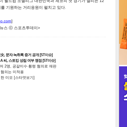
중미 월드컵 조별리그 대한민국과 체코의 첫 경기가 열리는 12
3
리를 기원하는 거리응원이 펼치고 있다.
oo.com
]
한 뉴스 ⓒ 스포츠투데이>
인
, 문자·녹취록 증거 공개 [ST이슈]
 씨, 스토킹 성립 여부 쟁점 [ST이슈]
니저 2명, 공갈미수·횡령 혐의로 재판
전 혐의는 미적용
한 미모 [스타엿보기]