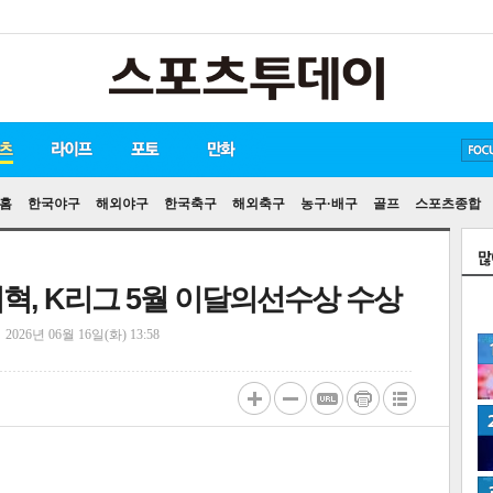
방탄소년단
손흥민
유아인
홈
한국야구
해외야구
한국축구
해외축구
농구·배구
골프
스포츠종합
혁, K리그 5월 이달의선수상 수상
정
2026년 06월 16일(화) 13:58