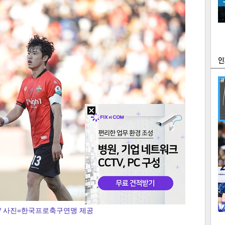
츠
라이프
포토
만화
FOC
많
연예
1
텍스
텍스
url 복
인쇄
목록
/ 사진=한국프로축구연맹 제공
2