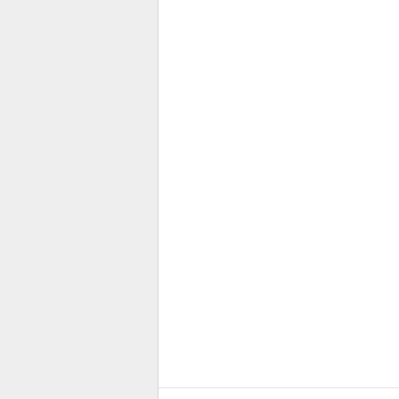
스북
터 공
달기
공유
버블
관련뉴스