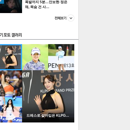
폭발까지 5분…안보현·정은
채, 목숨 건 사…
스투펀
US
이 본 뉴스
스포츠
포토
드레스로 갈아입은 KLPGA …