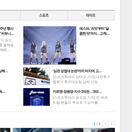
0주년 행사
에스파, '쇠맛'부터 '달
 "커뮤니…
콤한 맛'까지…고척…
데이 송오
그룹 블랙핑
PINK…
의심해…
'심판 성접대 논란'까지 터지며 고…
[스포츠투데이 강태구 기자] 대한축구
협회가 축구대표팀 감독 선임…
고독…
카르멘·장원영·지수 3파전…'202…
[스포츠투데이 송오정 기자] 전 세계
K-팝 팬들의 투표로 수상자를…
1
/ 3