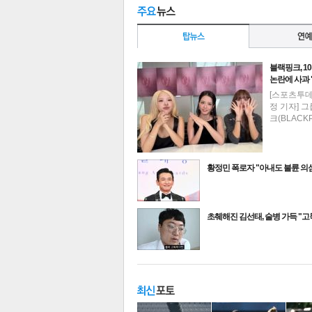
블랙핑크, 1
논란에 사과
[스포츠투
정 기자] 
크(BLACK
황정민 폭로자 "아내도 불륜 
최신뉴스
초췌해진 김선태, 술병 가득 "
기