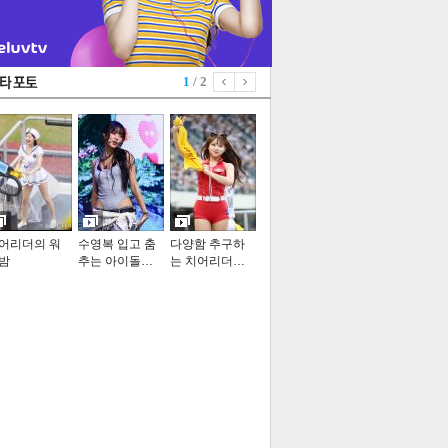
1
/ 2
어리더의 워
수영복 입고 춤
다양함 추구하
밤
추는 아이돌…
는 치어리더…