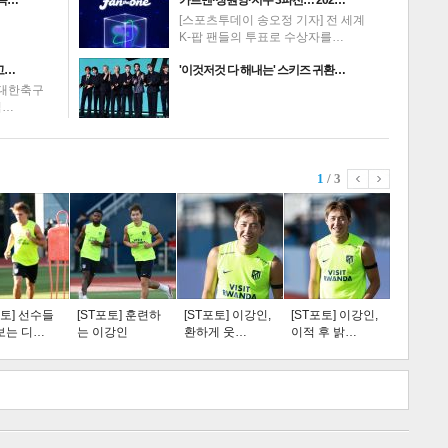
고독…
카르멘·장원영·지수 3파전…'202…
[스포츠투데이 송오정 기자] 전 세계
K-팝 팬들의 투표로 수상자를…
고…
'이것저것 다 해내는' 스키즈 귀환…
 대한축구
임…
1
/ 3
스포츠
라이프
포토] 선수들
[ST포토] 훈련하
[ST포토] 이강인,
[ST포토] 이강인,
보는 디…
는 이강인
환하게 웃…
이적 후 밝…
트 크
트 축
사
하기
보기