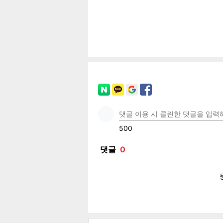
페이
트위
카카
밴드
네이
보