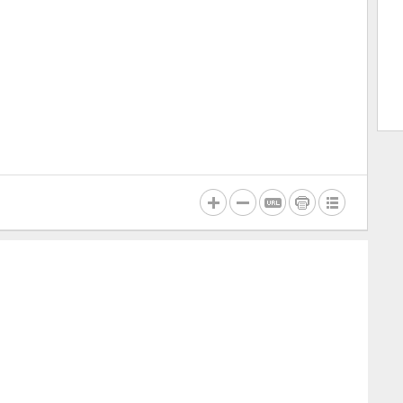
트 크
트 축
사
하기
보기
스