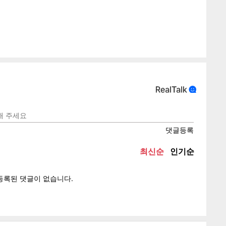
텍스
텍스
url 복
인쇄
목록