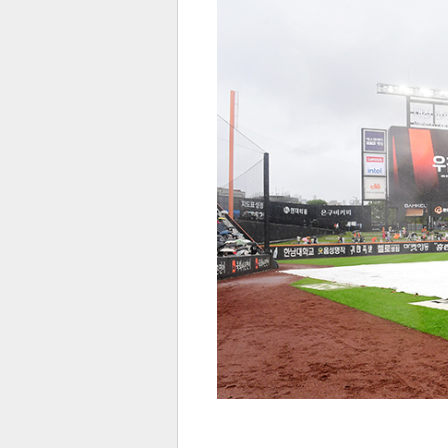
전
로그
즐겨찾기
많이 본 뉴스
최신 뉴스
연예
스포
페이
트위
댓글
밴드
네이