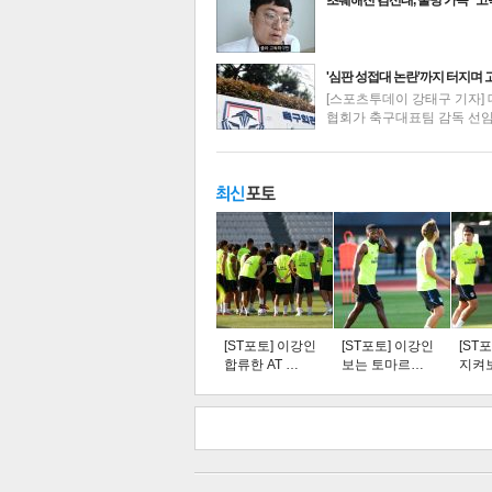
초췌해진 김선태, 술병 가득 "
최신뉴스
'심판 성접대 논란'까지 터지며 
[스포츠투데이 강태구 기자]
협회가 축구대표팀 감독 선
주요뉴스
탑뉴스
연예
[ST포토] 이강인
[ST포토] 이강인
[ST
합류한 AT …
보는 토마르…
지켜
스북
터 공
오톡
공유
버블
기