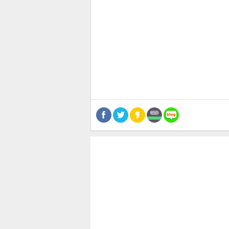
관련뉴스
스북
터 공
달기
공유
버블