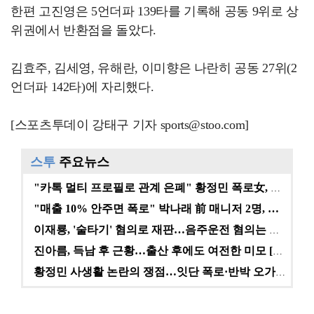
한편 고진영은 5언더파 139타를 기록해 공동 9위로 상
위권에서 반환점을 돌았다.
김효주, 김세영, 유해란, 이미향은 나란히 공동 27위(2
언더파 142타)에 자리했다.
[스포츠투데이 강태구 기자 sports@stoo.com]
스투
주요뉴스
"카톡 멀티 프로필로 관계 은폐" 황정민 폭로女, 문자…
"매출 10% 안주면 폭로" 박나래 前 매니저 2명, …
이재룡, '술타기' 혐의로 재판…음주운전 혐의는 미적용…
진아름, 득남 후 근황…출산 후에도 여전한 미모 [스타…
황정민 사생활 논란의 쟁점…잇단 폭로·반박 오가는 소모…