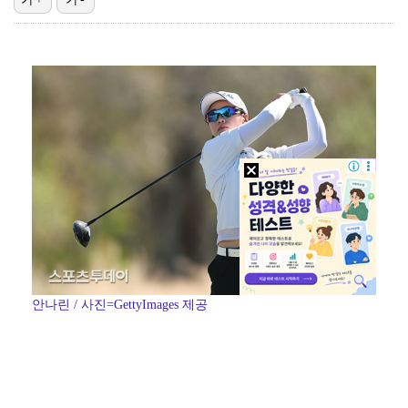
UEFA, 인판티노 회장 사퇴 압박 유지…"월드컵 보이…
축구협회 심판 성정대 의혹 日까지 퍼졌다…"스포츠 공평…
'해남 파인비치 개최' BMW 레이디스 챔피언십, 얼리…
YG 신사옥 출입문 '골프채 난동' 女, 현행범 체포
이대휘, 오프더레코드 전속계약…워너원 재환과 다시 한솥…
안나린 / 사진=GettyImages 제공