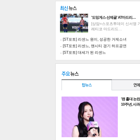
'도밍게스 선제골' AT마드리…
[상암=스포츠투데이 신서영 기
레티코 마드리드…
[ST포토] 리센느 원이, 성공한 거제소녀
[ST포토] 리센느, 맨시티 경기 하프공연
[ST포토] 대세가 된 리센느
'팬 홀대 논
10주년, 사
기