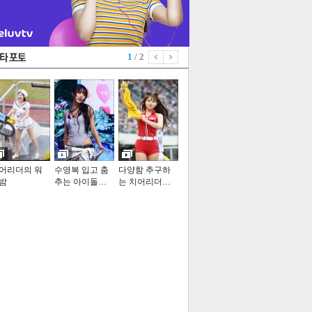
1
/ 2
어리더의 워
수영복 입고 춤
다양함 추구하
밤
추는 아이돌…
는 치어리더…