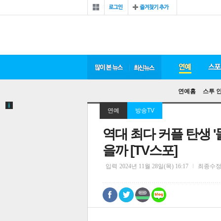
연예홈
스투 
연예
방송TV
역대 최다 커플 탄생 
을까 [TV스포]
입력
2024년 11월 28일(목) 16:17
최종수
0