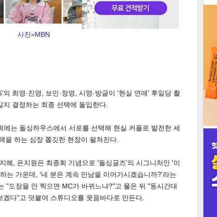
3
사진=MBN
인
'의 희영·진영, 보민·정명, 시영·방글이 '현실 연애' 후일담 촬
갈지 결정하는 최종 선택에 돌입한다.
최종회에는 돌싱하우스에서 서로를 선택해 현실 커플로 발전한 세
선택을 하는 심장 쫄깃한 현장이 펼쳐진다.
이지혜, 은지원은 최종회 기념으로 '돌싱글즈'의 시그니처인 '이
 하는 가운데, '네 분은 계속 만남을 이어가시겠습니까?'라는
는 "도장을 안 찍으면 MC가 바뀌느냐?"고 물은 뒤 "동시간대
보겠다"고 덧붙여 스튜디오를 웃음바다로 만든다.