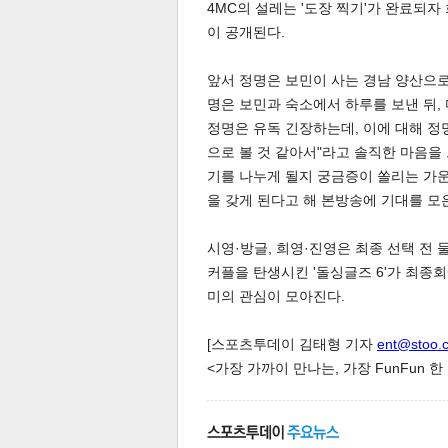
4MC의 설레는 '도장 찍기'가 완료되자 
이 공개된다.
앞서 정명은 보민이 사는 경남 양산으로
명은 보민과 숙소에서 하루를 보낸 뒤,
정명은 유독 긴장하는데, 이에 대해 정
으로 볼 것 같아서"라고 솔직한 마음을
체
인
기를 나누게 될지 궁금증이 쏠리는 가운
을 갖게 된다고 해 본방송에 기대를 모
시영·방글, 희영·진영은 최종 선택 전
커플을 탄생시킨 '돌싱글즈 6'가 최종
미의 관심이 모아진다.
[스포츠투데이 김태형 기자
ent@stoo.
<가장 가까이 만나는, 가장 FunFun 