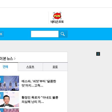
에스파, '쇠맛'부터 '달콤한
맛'까지…고척…
황정민 폭로자 "아내도 불륜
의심해 난리 치…