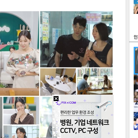
츠
라이프
포토
만화
FOC
많
연예
1
2
텍스
텍스
url 복
인쇄
목록