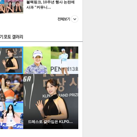
블랙핑크, 10주년 행사 논란에
사과 "커뮤니…
스투펀
US
이 본 뉴스
스포츠
포토
드레스로 갈아입은 KLPGA …