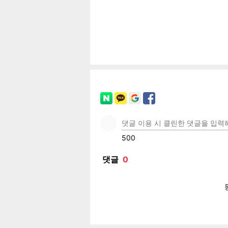
공유
유
로그
페이
트위
카카
밴드
네이