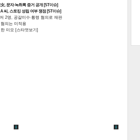
, 문자·녹취록 증거 공개 [ST이슈]
 씨, 스토킹 성립 여부 쟁점 [ST이슈]
니저 2명, 공갈미수·횡령 혐의로 재판
전 혐의는 미적용
트 크
트 축
사
하기
보기
한 미모 [스타엿보기]
스