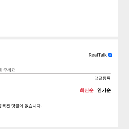
게
소
텍스
텍스
url 복
인쇄
목록