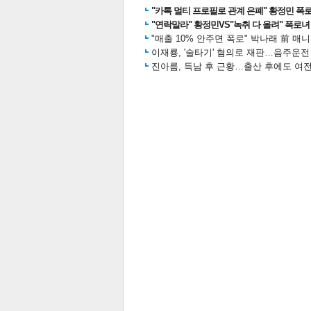
"카톡 멀티 프로필로 관계 은폐" 황정민 폭로女
"연락말라" 황정민VS"녹취 다 올려" 폭로녀 A
"매출 10% 안주면 폭로" 박나래 前 매
이재룡, '술타기' 혐의로 재판…음주운
스북
터 공
달기
공유
버블
진아름, 득남 후 근황…출산 후에도 여전