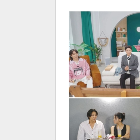
전
로그
즐겨찾기
많이 본 뉴스
최신 뉴스
연예
스포
페이
트위
댓글
밴드
네이