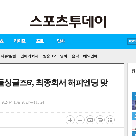
방탄소년단
손흥민
유아인
송중기
인터뷰/칼럼
연예가화제
방송·TV
영화
음악
해외연예
'돌싱글즈6', 최종회서 해피엔딩 맞
정
2024년 11월 28일(목) 16:24