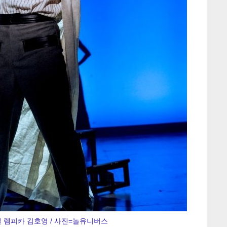
컬 렘피카 김호영 / 사진=놀유니버스