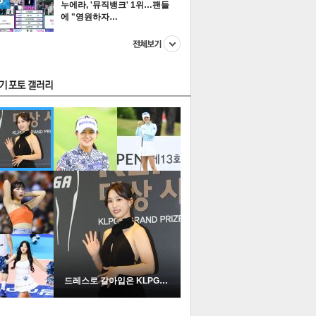
누에라, '뮤직뱅크' 1위…팬들
에 "영원하자…
스투펀
US
이 본 뉴스
스포츠
포토
드레스로 갈아입은 KLPGA …