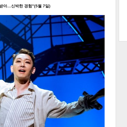
받아…신박한 경험"(5월 7일)
트 크
트 축
사
하기
보기
스