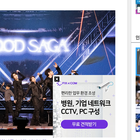
츠
라이프
포토
만화
FOC
많
연예
1
2
텍스
텍스
url 복
인쇄
목록