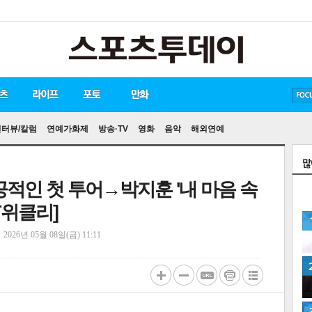
방탄소년단
손흥민
유아인
인터뷰/칼럼
연예가화제
방송·TV
영화
음악
해외연예
적인 첫 투어→박지훈 '내 마음 속
T위클리]
정
2026년 05월 08일(금) 11:11