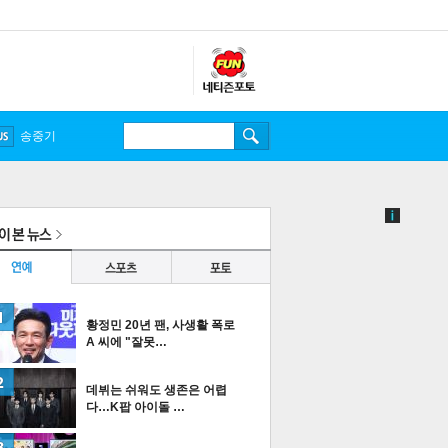
송중기
황정민 20년 팬, 사생활 폭로
A 씨에 "잘못…
데뷔는 쉬워도 생존은 어렵
다…K팝 아이돌 …