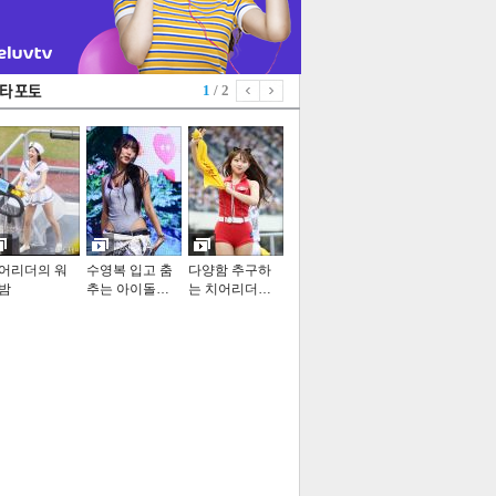
1
/ 2
어리더의 워
수영복 입고 춤
다양함 추구하
밤
추는 아이돌…
는 치어리더…