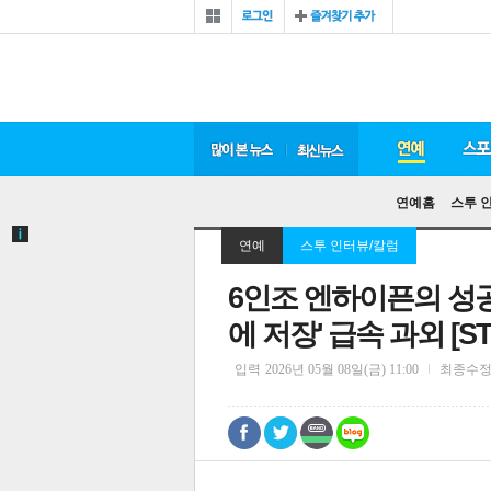
연예홈
스투 
연예
스투 인터뷰/칼럼
6인조 엔하이픈의 성공
에 저장' 급속 과외 [S
입력
2026년 05월 08일(금) 11:00
최종수
0