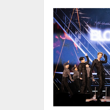
전
로그
즐겨찾기
많이 본 뉴스
최신 뉴스
연예
스포
페이
트위
댓글
밴드
네이