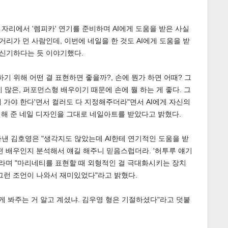
자리에서 '렘피카' 연기를 준비하며 AI에게 도움을 받은 사실
거리가 먼 사람인데, 이번에 네일을 한 것도 AI에게 도움을 받
 신기하다는 듯 이야기했다.
기 위해 어떤 결 표현하면 좋을까?, 손에 뭔가 하면 어때? 그
이 많은, 퍼포먼스형 배우이기 때문에 손에 뭘 하는 게 좋다. 그
게
소
 가야 한다'면서 컬러도 다 지정해주더라"면서 AI에게 자신의
천해 준 네일 디자인을 그대로 네일아트를 받았다고 밝혔다.
낸 김호영은 "생각지도 않았는데 AI한테 연기적인 도움을 받
떤 배우인지 분석해서 얘길 해주니 믿음스럽더라. '허투루 얘기
"라며 "마리네티를 표현할 때 외형적인 걸 극대화시키는 장치
그런 조언이 나와서 재미있었다"라고 밝혔다.
히게 봐주는 거 알고 계셨냐. 김우영 형은 기절하셨다"라고 덧붙