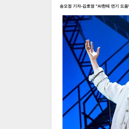
송오정 기자-김호영 "AI한테 연기 도움
스북
터 공
달기
공유
버블