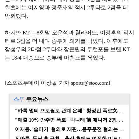
회초에는 이지영과 정준재의 적시 2루타로 2점을 더
만회했다.
하지만 KT는 8회말 오윤석과 힐리어드, 이정훈의 적시
타로 3점을 더 내며 승부에 쐐기를 박았다. 이후에도
장성우의 2타점 2루타와 장준원의 투런포를 보탠 KT
는 18-4 대승으로 승부에 마침표를 찍었다.
[스포츠투데이 이상필 기자 sports@stoo.com]
스투
주요뉴스
"카톡 멀티 프로필로 관계 은폐" 황정민 폭로女, 문자…
"매출 10% 안주면 폭로" 박나래 前 매니저 2명, …
이재룡, '술타기' 혐의로 재판…음주운전 혐의는 미적용…
진아름, 득남 후 근황…출산 후에도 여전한 미모 [스타…