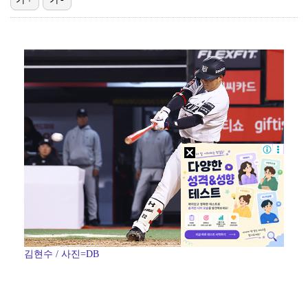
이강인, 아틀레티코 마드리드 첫 훈련 진행…9일 맨시티…
폭발물 지킨 안보현, '악마 교관' 정은채와 재회(재벌…
대놓고 '심판 마사지'로 결재 받기도…최종 결재권자는 …
'1라운드 115위' 김민별, 2라운드 7타 줄이며 7…
외신까지 퍼지고 있는 축구협회 성접대 논란…2002 한…
김현수 / 사진=DB