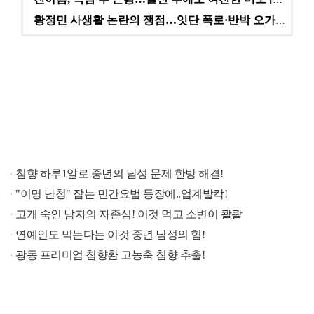
황정민 사생활 논란의 쟁점…잇단 폭로·반박 오가는 소모…