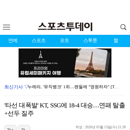
연예
스포츠
포토
스투툰
짤
최신기사 ▽
누에라, '뮤직뱅크' 1위…팬들에 "영원하자" [TV캡…
강채연, 제주삼다수 2R 깜짝 선두 도약…박민지 공동 …
'타선 대폭발' KT, SSG에 18-4 대승…연패 탈출
서장훈 감독 "내 능력 부족" 자책하게 만든 펜타곤과의…
+선두 질주
폭발까지 5분…안보현·정은채, 목숨 건 사투 시작(재벌…
작성 : 2026년 05월 13일(수) 21:28
가+
가-
대한축구협회의 '심판 성접대'…최악의 경우 런던 올림픽…