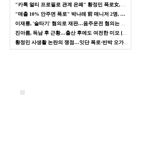
"카톡 멀티 프로필로 관계 은폐" 황정민 폭로女, 문자…
"매출 10% 안주면 폭로" 박나래 前 매니저 2명, …
이재룡, '술타기' 혐의로 재판…음주운전 혐의는 미적용…
진아름, 득남 후 근황…출산 후에도 여전한 미모 [스타…
황정민 사생활 논란의 쟁점…잇단 폭로·반박 오가는 소모…