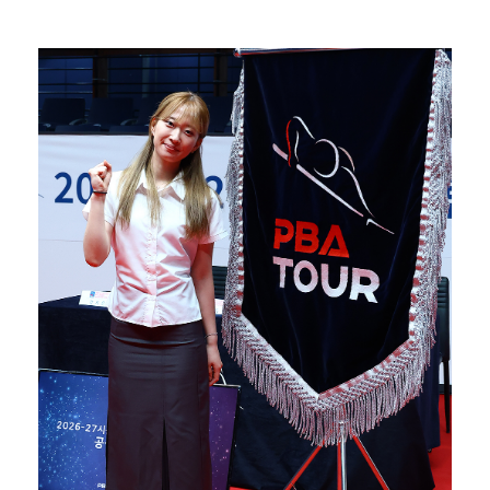
"언론사 대표·국회의원도"…최연청, 판사 남편까지 화려…
한국 남자배구, 중국 3-0 완파하고 동아시아선수권 결…
'첫 승 도전' 장은수 "우승 의식하기보다 내 플레이에…
박지민 아나운서 "발리까지 갔는데…'피의 게임2' 출연…
'서명관·야고 연속골' 울산, 동해안 더비서 포항 제압…