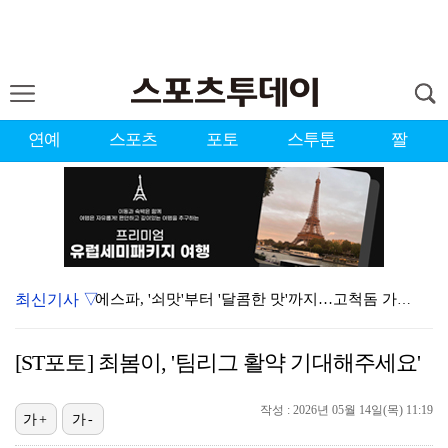
연예
스포츠
포토
스투툰
짤
최신기사 ▽
에스파, '쇠맛'부터 '달콤한 맛'까지…고척돔 가득 채…
블랙핑크, 10주년 행사 논란에 사과 "커뮤니케이션 문…
[ST포토] 최봄이, '팀리그 활약 기대해주세요'
에스파, 고척돔 입성…공연 시작 40분 만에 첫 인사 …
작성 : 2026년 05월 14일(목) 11:19
에스파 고척돔 공연에 반가운 얼굴…아이들 미연·트와이스…
가+
가-
'리그 2연패 정조준' 아스널, 뉴캐슬서 기마랑이스 영…