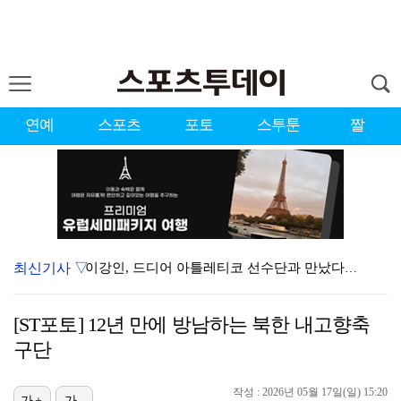
연예
스포츠
포토
스투툰
짤
최신기사 ▽
이강인, 드디어 아틀레티코 선수단과 만났다…시메오네 감…
KBO, 기록적인 폭염으로 9일까지 리그 중단…내달 6…
[ST포토] 12년 만에 방남하는 북한 내고향축
박지훈, 9월 잠실실내체육관서 앙코르 콘서트 개최
구단
대한축구협회, 외국인 심판 7차례 성접대 의혹…이 기간…
작성 : 2026년 05월 17일(일) 15:20
가+
가-
"기분 맞춰주려고" 축구협회, 외국인 심판 성접대 의혹…