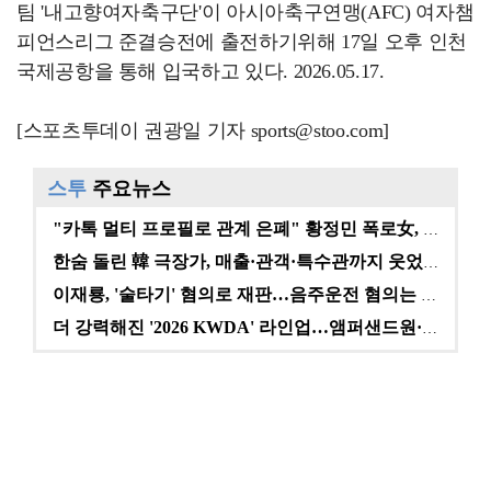
팀 '내고향여자축구단'이 아시아축구연맹(AFC) 여자챔
피언스리그 준결승전에 출전하기위해 17일 오후 인천
국제공항을 통해 입국하고 있다. 2026.05.17.
[스포츠투데이 권광일 기자 sports@stoo.com]
스투
주요뉴스
"카톡 멀티 프로필로 관계 은폐" 황정민 폭로女, 문자…
한숨 돌린 韓 극장가, 매출·관객·특수관까지 웃었다 […
이재룡, '술타기' 혐의로 재판…음주운전 혐의는 미적용…
더 강력해진 '2026 KWDA' 라인업…앰퍼샌드원·나…