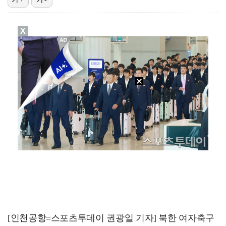
"매출 10% 안주면 폭로" 박나래 前 매니저 2명, …
X
'주장 완장' 김민재, 한국 떠나기 전 뮌헨 동료들에게…
폭로자 "황정민, 본인 말에 책임져야…내가 사생활에 초…
박문성 "축구협회 성접대 의혹? 사실이면 국제 망신…사…
'모솔연애2' 최혁준 "판단 오류로 불편함 드려 죄송"…
[인천공항=스포츠투데이 권광일 기자] 북한 여자축구