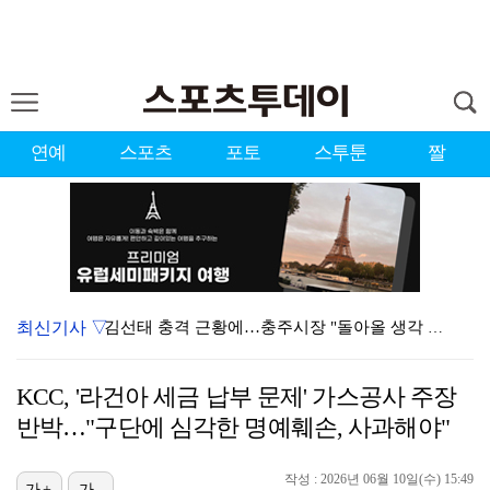
연예
스포츠
포토
스투툰
짤
최신기사 ▽
김선태 충격 근황에…충주시장 "돌아올 생각 있나"
[ST포토] 강채연, 페어웨이 중앙을 본다
KCC, '라건아 세금 납부 문제' 가스공사 주장
[ST포토] 최정원, 목표지점 확인
반박…"구단에 심각한 명예훼손, 사과해야"
[ST포토] 강채연, 힘차게 날리는 티샷
작성 : 2026년 06월 10일(수) 15:49
[ST포토] 서어진, 타구에 시선고정
가+
가-