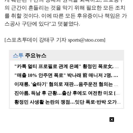
의 근간이 흔들리는 것을 막기 위해 필요한 모든 조치
를 취할 것이다. 이에 따른 모든 후유증이나 책임은 가
스공사 구단에 있다"고 덧붙였다.
[스포츠투데이 강태구 기자 sports@stoo.com]
스투
주요뉴스
"카톡 멀티 프로필로 관계 은폐" 황정민 폭로女, 문자…
"매출 10% 안주면 폭로" 박나래 前 매니저 2명, …
이재룡, '술타기' 혐의로 재판…음주운전 혐의는 미적용…
진아름, 득남 후 근황…출산 후에도 여전한 미모 [스타…
황정민 사생활 논란의 쟁점…잇단 폭로·반박 오가는 소모…