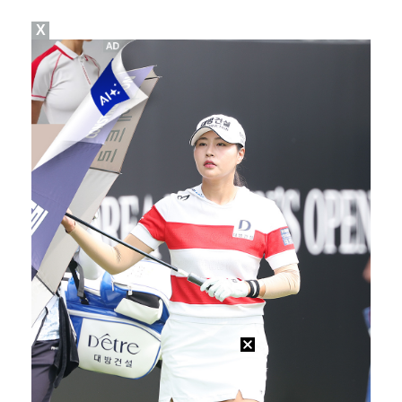
X
[ST포토] 리센느 리브, '인형이야 사람이야'
[ST포토] 리센느 메이, '안녕~'
한소희, 청순미 벗고 파격 탈색 머리…강렬 아우라 [스…
[ST포토] 제나, '경주공주'
[ST포토] 이강인, 경기서 만난 '2살 절친형' 돈나…