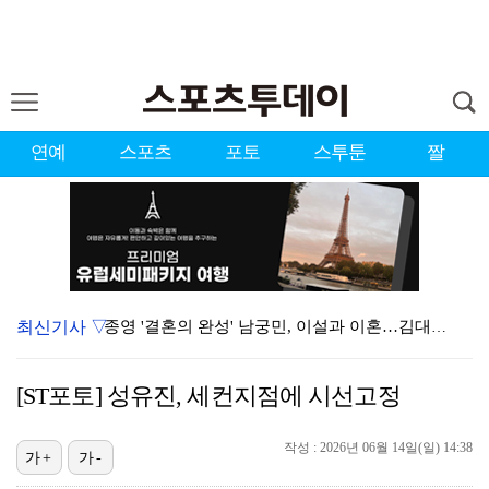
연예
스포츠
포토
스투툰
짤
최신기사 ▽
종영 '결혼의 완성' 남궁민, 이설과 이혼…김대명·우지…
[ST포토] 도겸-민규-정한, '우리는 맨시티 팬'
[ST포토] 성유진, 세컨지점에 시선고정
'미우새' 탁재훈, 50대 마지막 생일날 '아근진' 폐…
작성 : 2026년 06월 14일(일) 14:38
이강인 "한국 축구, 어려운 상황이지만…좋은 모습도 봐…
가+
가-
'7번' 이강인, 한국 팬들 앞에서 AT마드리드 데뷔……