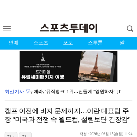
연예
스포츠
포토
스투툰
짤
최신기사 ▽
누에라, '뮤직뱅크' 1위…팬들에 "영원하자" [TV캡…
서장훈 감독 "내 능력 부족" 자책하게 만든 펜타곤과의…
캠프 이전에 비자 문제까지…이란 대표팀 주
대한축구협회의 '심판 성접대'…최악의 경우 런던 올림픽…
장 "미국과 전쟁 속 월드컵, 설렘보단 긴장감"
강채연, 제주삼다수 2R 깜짝 선두 도약…박민지 공동 …
작성 : 2026년 06월 15일(월) 11:24
가+
가-
폭발까지 5분…안보현·정은채, 목숨 건 사투 시작(재벌…