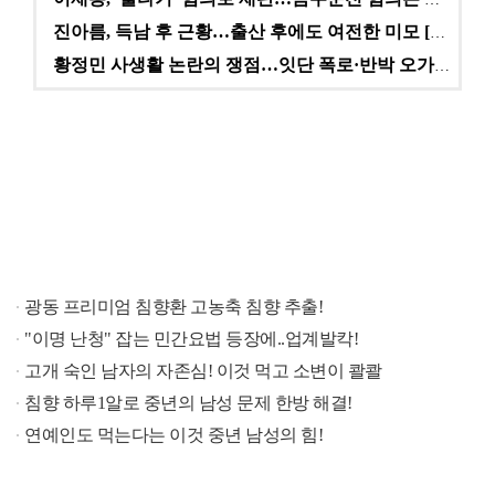
진아름, 득남 후 근황…출산 후에도 여전한 미모 [스타…
황정민 사생활 논란의 쟁점…잇단 폭로·반박 오가는 소모…