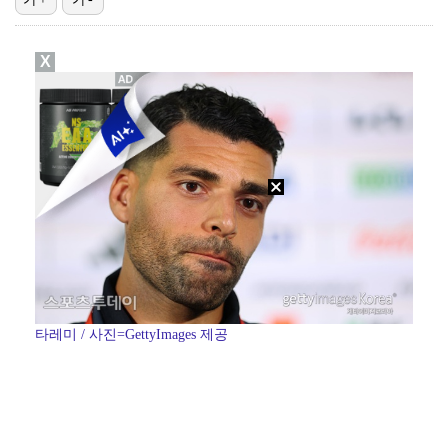
폭발물 지킨 안보현, '악마 교관' 정은채와 재회(재벌…
X
'1라운드 115위' 김민별, 2라운드 7타 줄이며 7…
이강인, 아틀레티코 마드리드 첫 훈련 진행…9일 맨시티…
대놓고 '심판 마사지'로 결재 받기도…최종 결재권자는 …
진세연, 전속계약 종료…FA 시장 나왔다 [공식]
타레미 / 사진=GettyImages 제공