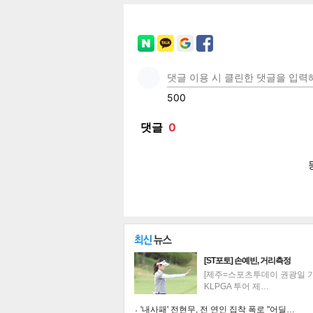
페이
트위
카카
밴드
네이
공유
유
로그
[ST포토] 손예빈, 거리측정
[제주=스포츠투데이 권광일 기자
KLPGA 투어 제…
'내사패' 전현무, 전 연인 집착 폭로 "어딜…