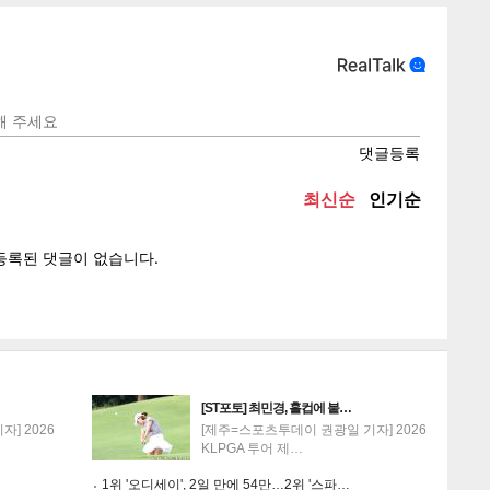
텍스
텍스
url 복
인쇄
목록
게
소
[ST포토] 최민경, 홀컵에 붙…
] 2026
[제주=스포츠투데이 권광일 기자] 2026
KLPGA 투어 제…
1위 '오디세이', 2일 만에 54만…2위 '스파…