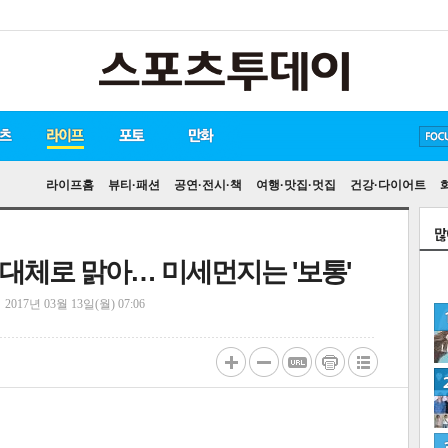
방탄소년단
손흥민
유아인
라이프홈
뷰티·패션
공연·전시·책
여행·맛집·멋집
건강·다이어트
국 대체로 맑아… 미세먼지는 '보통'
정
2017년 03월 13일(월) 07:06