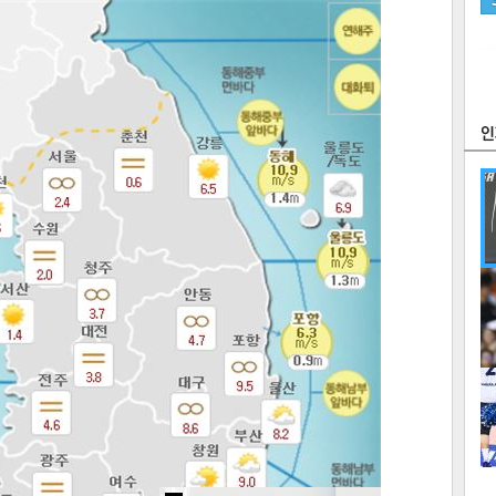
츠
라이프
포토
만화
FOC
많
연예
1
텍스
텍스
url 복
인쇄
목록
2