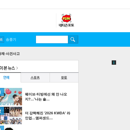
송중기
화제·사건사고
웨이브·티빙에선 왜 안 나오
지?…'나는 솔…
더 강력해진 '2026 KWDA' 라
인업…앰퍼샌드…