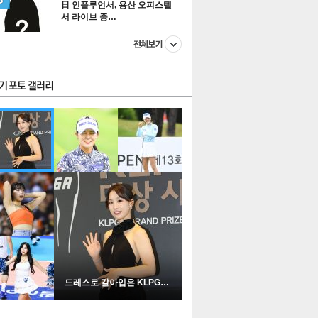
日 인플루언서, 용산 오피스텔
서 라이브 중…
스투펀
US
이 본 뉴스
스포츠
포토
드레스로 갈아입은 KLPGA …