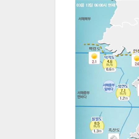
전
로그
즐겨찾기
많이 본 뉴스
최신 뉴스
연예
스포
페이
트위
댓글
밴드
네이