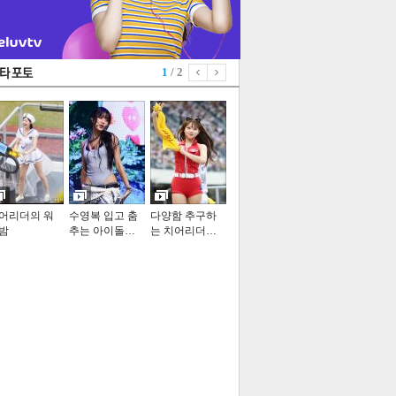
1
/ 2
어리더의 워
수영복 입고 춤
다양함 추구하
밤
추는 아이돌…
는 치어리더…