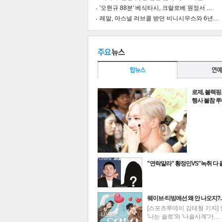
'오현규 88분' 베식타시, 크랄로베 원정서 …
레알, 아스널 러브콜 받던 비니시우스와 6년…
로제, 블랙핑
행사 불참 
"연락말라" 황정민VS"녹취 다
기
최신뉴스
웨이브·티빙에선 왜 안 나오지
[스포츠투데이 김태형 기자] 
'나는 솔로'와 '나솔사계'가…