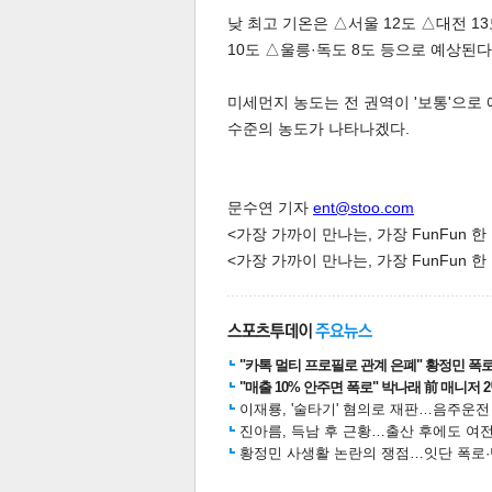
낮 최고 기온은 △서울 12도 △대전 13
10도 △울릉·독도 8도 등으로 예상된다
미세먼지 농도는 전 권역이 '보통'으로 
수준의 농도가 나타나겠다.
체
인
문수연 기자
ent@stoo.com
<가장 가까이 만나는, 가장 FunFun 
<가장 가까이 만나는, 가장 FunFun 
"카톡 멀티 프로필로 관계 은폐" 황정민 폭로女
"매출 10% 안주면 폭로" 박나래 前 매니저 
이재룡, '술타기' 혐의로 재판…음주운
진아름, 득남 후 근황…출산 후에도 여전
황정민 사생활 논란의 쟁점…잇단 폭로·반