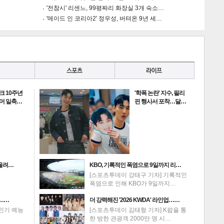
'전참시' 리센느, 99평짜리 화장실 3개 숙소…
'메이드 인 코리아2' 정우성, 버텨온 9년 세…
크 10주년
'학폭 논란' 지수, 필리
루머 일축…
핀 행사서 포착…달…
 올려…
KBO, 기록적인 폭염으로 9일까지 리…
[스포츠투데이 강태구 기자] 기록적인
폭염으로 인해 KBO가 9일까지…
?……
더 강력해진 '2026 KWDA' 라인업……
인기 예능
[스포츠투데이 김태형 기자] K팝을 통
한 방한 관광객 2000만 명 시…