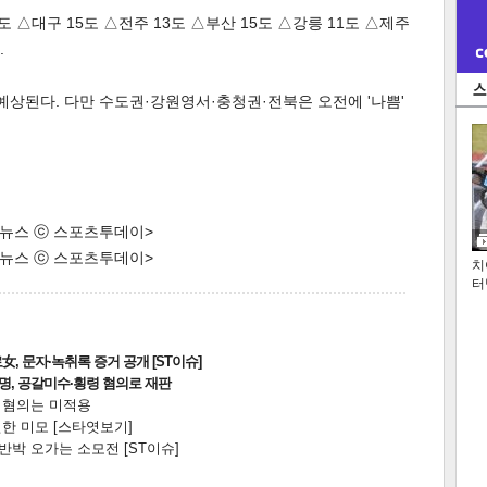
도 △대구 15도 △전주 13도 △부산 15도 △강릉 11도 △제주
.
예상된다. 다만 수도권·강원영서·충청권·전북은 오전에 '나쁨'
한 뉴스 ⓒ 스포츠투데이>
한 뉴스 ⓒ 스포츠투데이>
치
터
, 문자·녹취록 증거 공개 [ST이슈]
2명, 공갈미수·횡령 혐의로 재판
전 혐의는 미적용
한 미모 [스타엿보기]
박 오가는 소모전 [ST이슈]