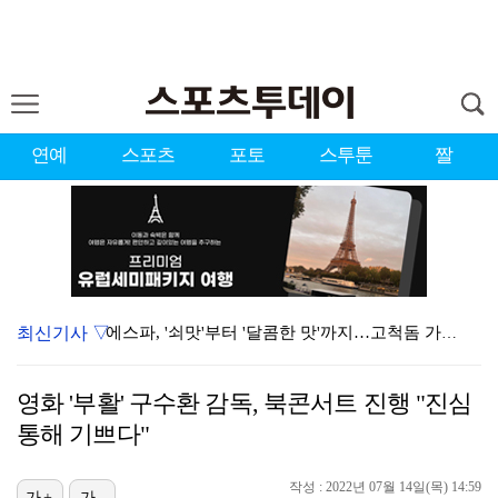
연예
스포츠
포토
스투툰
짤
최신기사 ▽
에스파, '쇠맛'부터 '달콤한 맛'까지…고척돔 가득 채…
'첫 승 도전' 장은수 "우승 의식하기보다 내 플레이에…
영화 '부활' 구수환 감독, 북콘서트 진행 "진심
에스파, 고척돔 입성…공연 시작 40분 만에 첫 인사 …
통해 기쁘다"
블랙핑크, 10주년 행사 논란에 사과 "커뮤니케이션 문…
작성 : 2022년 07월 14일(목) 14:59
가+
가-
박지민 아나운서 "발리까지 갔는데…'피의 게임2' 출연…