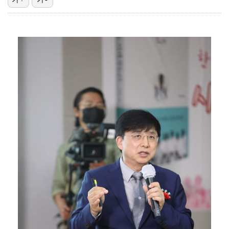
'리그 2연패 정조준' 아스널, 뉴캐슬서 기마랑이스 영…
에스파 고척돔 공연에 반가운 얼굴…아이들 미연·트와이스…
맨시티 마레스카 감독 "이강인은 훌륭한 선수…아틀레티코…
"언론사 대표·국회의원도"…최연청, 판사 남편까지 화려…
'서명관·야고 연속골' 울산, 동해안 더비서 포항 제압…