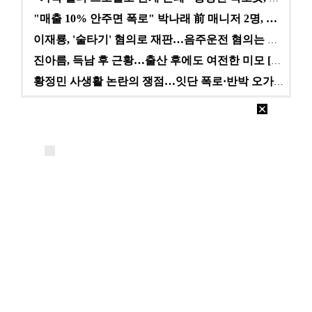
"매출 10% 안주면 폭로" 박나래 前 매니저 2명, …
이재룡, '술타기' 혐의로 재판…음주운전 혐의는 미적용…
진아름, 득남 후 근황…출산 후에도 여전한 미모 [스타…
황정민 사생활 논란의 쟁점…잇단 폭로·반박 오가는 소모…