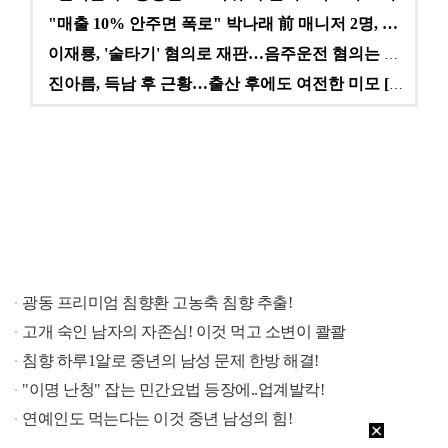
"매출 10% 안주면 폭로" 박나래 前 매니저 2명, …
이재룡, '술타기' 혐의로 재판…음주운전 혐의는 미적용…
진아름, 득남 후 근황…출산 후에도 여전한 미모 [스타…