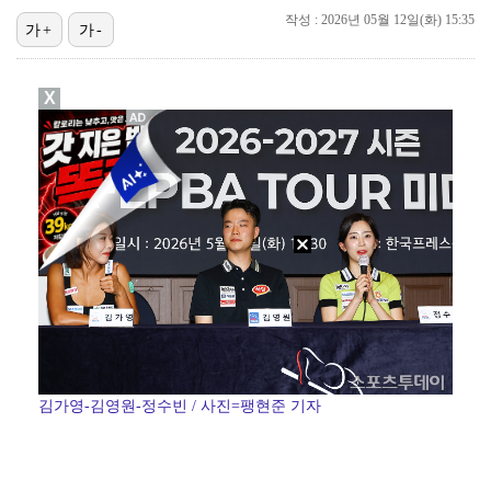
작성 : 2026년 05월 12일(화) 15:35
가+
가-
기록적인 폭염에 멈췄던 KBO, 11일부터 순위 경쟁 …
고영욱, 도 넘은 저격 논란…이번엔 박하선에 "감당 안…
X
'선업튀' 서혜원, 결혼 4개월 만에 임신 경사 "행복…
경찰, 대한축구협회 '심판 성접대 논란' 수사 여부 검…
정연, JYP엔터 떠나 새 시작 "가장 큰 중심 트와이…
김가영-김영원-정수빈 / 사진=팽현준 기자