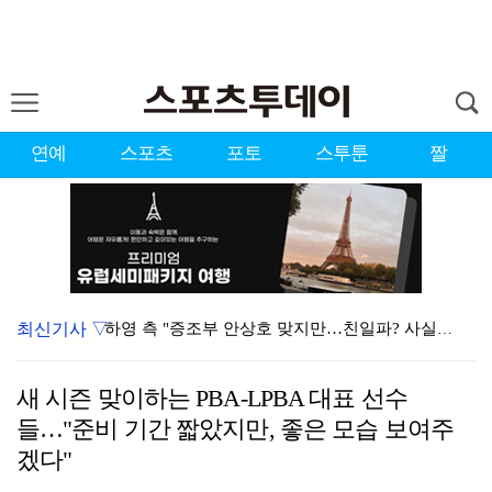
연예
스포츠
포토
스투툰
짤
최신기사 ▽
하영 측 "증조부 안상호 맞지만…친일파? 사실무근" […
'방송 출연' 유명 산부인과 원장, 프로포폴 셀프 투약…
새 시즌 맞이하는 PBA-LPBA 대표 선수
"스토킹 피해자" 황정민VS"2억대 손해배상" A 씨,…
들…"준비 기간 짧았지만, 좋은 모습 보여주
"블랙핑크 데뷔 10주년 행사로 국중박 입장 통제"…문…
겠다"
김지원, 어린이병원에 1억원 쾌척 "'닥터X' 촬영 중…