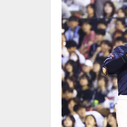
전
로그
즐겨찾기
많이 본 뉴스
최신 뉴스
연예
스포
페이
트위
댓글
밴드
네이