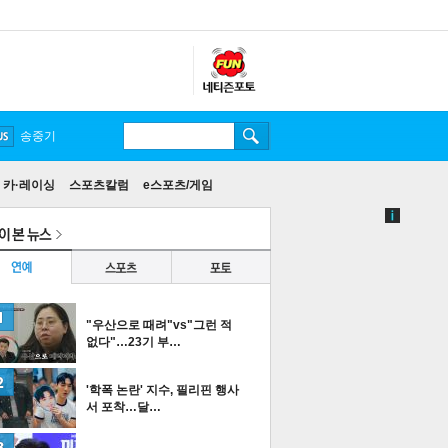
송중기
카·레이싱
스포츠칼럼
e스포츠/게임
"우산으로 때려"vs"그런 적
없다"…23기 부…
'학폭 논란' 지수, 필리핀 행사
서 포착…달…