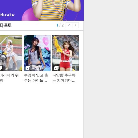
1
/ 2
어리더의 워
수영복 입고 춤
다양함 추구하
밤
추는 아이돌…
는 치어리더…