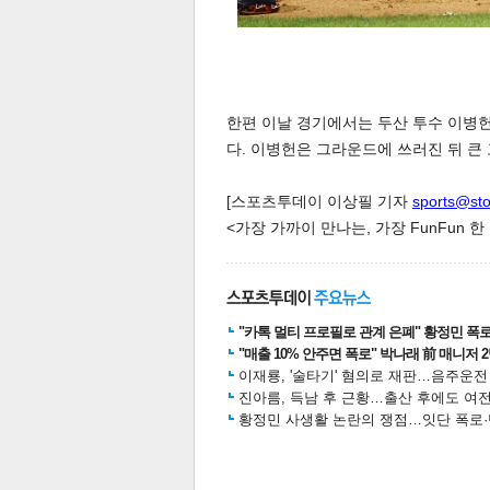
한편 이날 경기에서는 두산 투수 이병
다. 이병헌은 그라운드에 쓰러진 뒤 큰
공유
유
로그
[스포츠투데이 이상필 기자
sports@st
<가장 가까이 만나는, 가장 FunFun 
"카톡 멀티 프로필로 관계 은폐" 황정민 폭로女
"매출 10% 안주면 폭로" 박나래 前 매니저 
이재룡, '술타기' 혐의로 재판…음주운
진아름, 득남 후 근황…출산 후에도 여전
황정민 사생활 논란의 쟁점…잇단 폭로·반