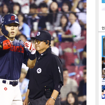
츠
라이프
포토
만화
FOC
많
연예
1
텍스
텍스
url 복
인쇄
목록
2