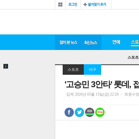
스포츠
스포츠
야구
'고승민 3안타' 롯데,
입력
2026년 05월 15일(금) 22:20
최종수
0