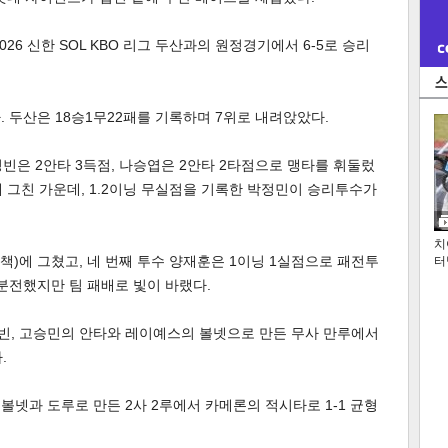
26 신한 SOL KBO 리그 두산과의 원정경기에서 6-5로 승리
. 두산은 18승1무22패를 기록하며 7위로 내려앉았다.
성빈은 2안타 3득점, 나승엽은 2안타 2타점으로 맹타를 휘둘렀
에 그친 가운데, 1.2이닝 무실점을 기록한 박정민이 승리투수가
치
책)에 그쳤고, 네 번째 투수 양재훈은 1이닝 1실점으로 패전투
터
 분전했지만 팀 패배로 빛이 바랬다.
성빈, 고승민의 안타와 레이예스의 볼넷으로 만든 무사 만루에서
.
볼넷과 도루로 만든 2사 2루에서 카메론의 적시타로 1-1 균형