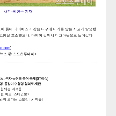
사진=팽현준 기자
헌이 롯데 레이예스의 강습 타구에 머리를 맞는 사고가 발생했
 고통을 호소했으나, 다행히 걸어서 더그아웃으로 들어갔다.
게
소
oo.com
]
한 뉴스 ⓒ 스포츠투데이>
, 문자·녹취록 증거 공개 [ST이슈]
2명, 공갈미수·횡령 혐의로 재판
전 혐의는 미적용
한 미모 [스타엿보기]
박 오가는 소모전 [ST이슈]