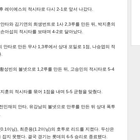
후 레이예스의 적시타로 다시 2-1로 앞서 나갔다.
트 크
트 축
사
하기
보기
안타와 김기연의 희생번트로 1사 2,3루를 만든 뒤, 박지훈의
 손아섭의 적시타를 보태며 4-2로 달아났다.
스
안타로 만든 무사 1,3루에서 상대 포일로 1점, 나승엽의 적
.
황성빈의 볼넷으로 1,2루를 만든 뒤, 고승민의 적시타로 5-4
지훈의 적시타를 묶어 1점을 내며 5-5 균형을 맞췄다.
전민재의 안타, 유강남의 볼넷으로 만루를 만든 뒤 상대 폭투
.
0.1이닝), 최준용(1.2이닝)의 호투로 리드를 지켰다. 두산은
잡지 못했다. 결국 경기는 롯데의 6-5 승리로 종료됐다.