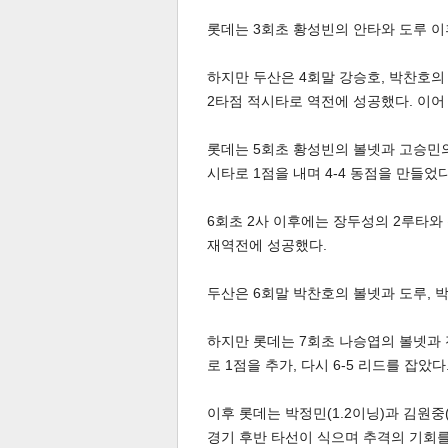
롯데는 3회초 황성빈의 안타와 도루 이
스북
터 공
달기
공유
버블
하지만 두산은 4회말 강승호, 박찬호의 
2타점 적시타로 역전에 성공했다. 이어
롯데는 5회초 황성빈의 볼넷과 고승민의 
시타로 1점을 내며 4-4 동점을 만들었다
6회초 2사 이후에는 장두성의 2루타와 
재역전에 성공했다.
두산은 6회말 박찬호의 볼넷과 도루, 박
하지만 롯데는 7회초 나승엽의 볼넷과 
로 1점을 추가, 다시 6-5 리드를 잡았다
이후 롯데는 박정민(1.2이닝)과 김원중(
경기 후반 타선이 식으며 추격의 기회를 