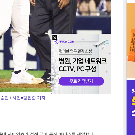
3
인
승민 / 사진=팽현준 기자
롯데 자이언츠가 접전 끝에 두산 베어스를 제압했다.