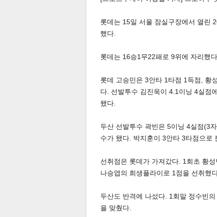
롯데는 15일 서울 잠실구장에서 열린 20
했다.
롯데는 16승1무22패로 9위에 자리했다
체
인
롯데 고승민은 3안타 1타점 1득점, 황
다. 선발투수 김진욱이 4.1이닝 4실점
됐다.
두산 선발투수 곽빈은 5이닝 4실점(3자
수가 됐다. 박지훈이 3안타 3타점으로
선취점은 롯데가 가져갔다. 1회초 황
나승엽의 희생플라이로 1점을 선취했다
두산도 반격에 나섰다. 1회말 정수빈의 
을 맞췄다.