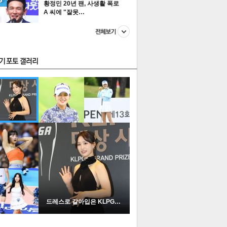
황정민 20년 팬, 사생활 폭로
A 씨에 "잘못…
스투펀
US
이 본 뉴스
스포츠
포토
드레스로 갈아입은 KLPGA …