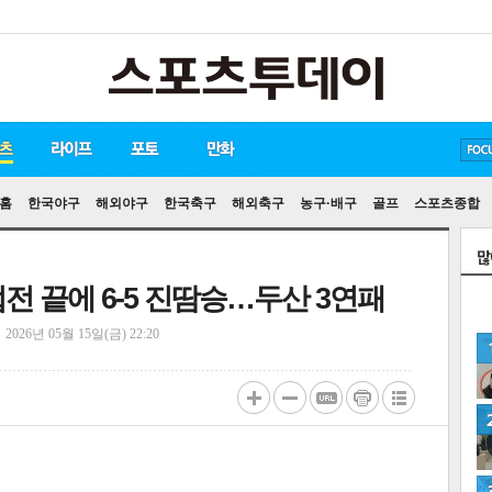
방탄소년단
손흥민
유아인
홈
한국야구
해외야구
한국축구
해외축구
농구·배구
골프
스포츠종합
 접전 끝에 6-5 진땀승…두산 3연패
정
2026년 05월 15일(금) 22:20