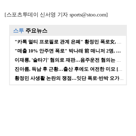
[스포츠투데이 신서영 기자 sports@stoo.com]
스투
주요뉴스
"카톡 멀티 프로필로 관계 은폐" 황정민 폭로女, 문자…
"매출 10% 안주면 폭로" 박나래 前 매니저 2명, …
이재룡, '술타기' 혐의로 재판…음주운전 혐의는 미적용…
진아름, 득남 후 근황…출산 후에도 여전한 미모 [스타…
황정민 사생활 논란의 쟁점…잇단 폭로·반박 오가는 소모…