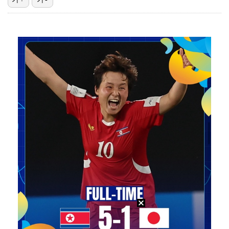
"언론사 대표·국회의원도"…최연청, 판사 남편까지 화려…
'첫 승 도전' 장은수 "우승 의식하기보다 내 플레이에…
박지민 아나운서 "발리까지 갔는데…'피의 게임2' 출연…
한국 남자배구, 중국 3-0 완파하고 동아시아선수권 결…
'서명관·야고 연속골' 울산, 동해안 더비서 포항 제압…