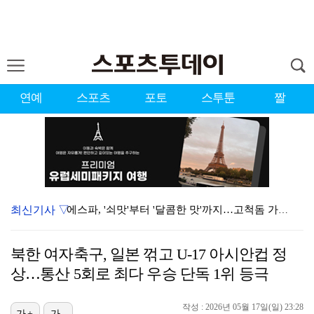
연예
스포츠
포토
스투툰
짤
최신기사 ▽
에스파, '쇠맛'부터 '달콤한 맛'까지…고척돔 가득 채…
블랙핑크, 10주년 행사 논란에 사과 "커뮤니케이션 문…
북한 여자축구, 일본 꺾고 U-17 아시안컵 정
에스파, 고척돔 입성…공연 시작 40분 만에 첫 인사 …
상…통산 5회로 최다 우승 단독 1위 등극
'리그 2연패 정조준' 아스널, 뉴캐슬서 기마랑이스 영…
작성 : 2026년 05월 17일(일) 23:28
가+
가-
에스파 고척돔 공연에 반가운 얼굴…아이들 미연·트와이스…