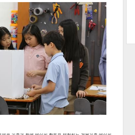
트 크
트 축
사
하기
보기
스