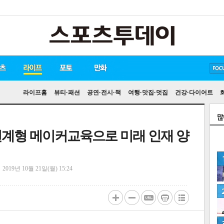
방탄소년단
손흥민
유아인
라이프홈
뷰티·패션
공연·전시·책
여행·맛집·멋집
건강·다이어트
연계형 메이커교육으로 미래 인재 양
정
2019년 10월 21일(월) 15:24