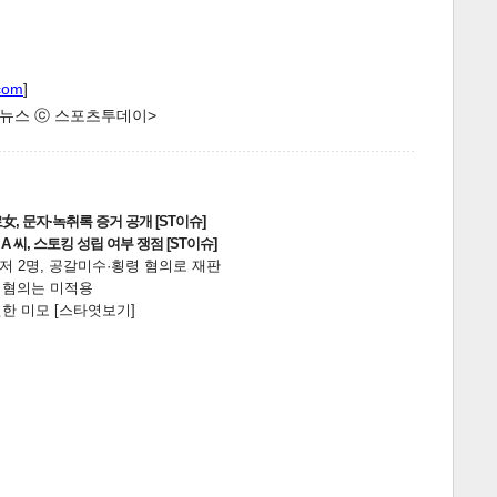
com
]
한 뉴스 ⓒ 스포츠투데이>
게
소
, 문자·녹취록 증거 공개 [ST이슈]
 씨, 스토킹 성립 여부 쟁점 [ST이슈]
니저 2명, 공갈미수·횡령 혐의로 재판
전 혐의는 미적용
한 미모 [스타엿보기]