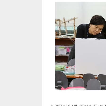
스북
터 공
달기
공유
버블