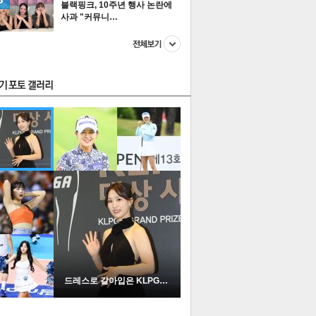
블랙핑크, 10주년 행사 논란에
사과 "커뮤니…
스투펀
US
이 본 뉴스
스포츠
포토
드레스로 갈아입은 KLPGA …