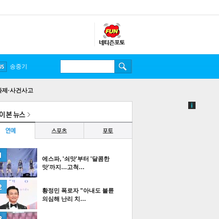
송중기
화제·사건사고
에스파, '쇠맛'부터 '달콤한
맛'까지…고척…
황정민 폭로자 "아내도 불륜
의심해 난리 치…