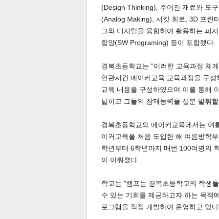
(Design Thinking), 주어진 
(Analog Making), 서킷 회로, 3D 프
그와 디지털을 융합하여 활용하는 피지컬 컴퓨
함양(SW Programing) 등이 포함됐다.
경복초등학교는 "이러한 교육과정 체
연관시킨 메이커교육 교육과정을 구성하
체
인
교육 내용을 구성하였으며 이를 통해 
넓히고 그들의 잠재능력을 십분 발휘할 
경복초등학교의 메이커교육에서는 여름방
이커교육을 처음 도입한 해 여름방학부
학년부터 6학년까지 매번 100여명의 
이 이뤄졌다.
학교는 "캠프는 경복초등학교의 학생들
수 있는 기회를 제공하고자 하는 목적
로그램을 직접 개발하여 운영하고 있다"