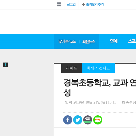
라이프
화제·사건사고
경복초등학교, 교과 
성
입력
2019년 10월 21일(월) 15:11
최종수
0