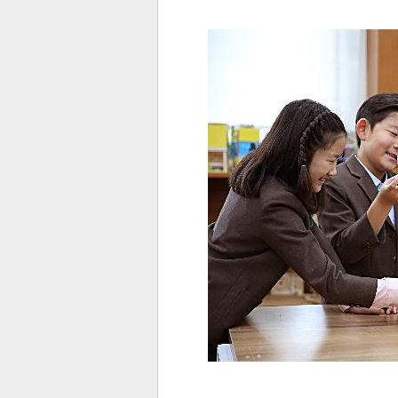
전
로그
즐겨찾기
많이 본 뉴스
최신 뉴스
연예
스포
페이
트위
댓글
밴드
네이