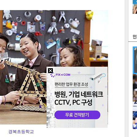
츠
라이프
포토
만화
FOC
많
연예
1
2
경복초등학교
텍스
텍스
url 복
인쇄
목록