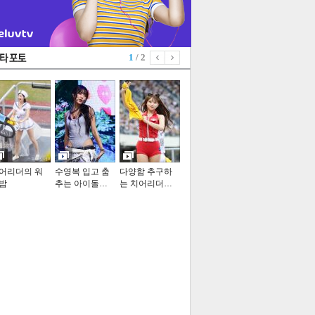
1
/ 2
어리더의 워
수영복 입고 춤
다양함 추구하
밤
추는 아이돌…
는 치어리더…