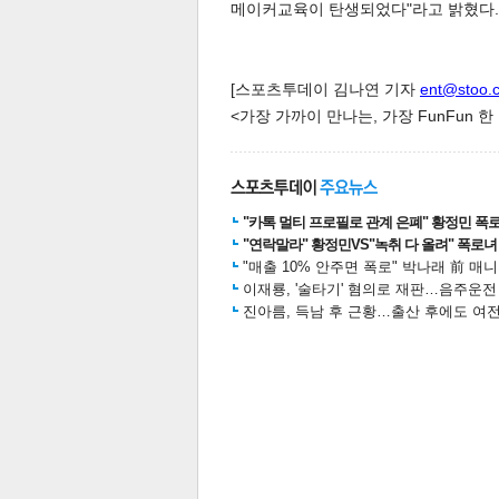
메이커교육이 탄생되었다"라고 밝혔다.
[스포츠투데이 김나연 기자
ent@stoo.
<가장 가까이 만나는, 가장 FunFun 
공유
유
로그
"카톡 멀티 프로필로 관계 은폐" 황정민 폭로女
"연락말라" 황정민VS"녹취 다 올려" 폭로녀 A
"매출 10% 안주면 폭로" 박나래 前 매
이재룡, '술타기' 혐의로 재판…음주운
진아름, 득남 후 근황…출산 후에도 여전