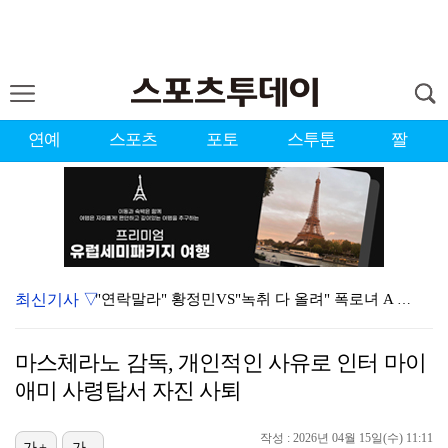
연예
스포츠
포토
스투툰
짤
최신기사 ▽
"연락말라" 황정민VS"녹취 다 올려" 폭로녀 A 씨,…
황정민 폭로자 "아들 연극 몰래 관람? 소품 준비 돕고…
마스체라노 감독, 개인적인 사유로 인터 마이
이강인, 드디어 아틀레티코 선수단과 만났다…시메오네 감…
애미 사령탑서 자진 사퇴
10주년인데 40명뿐?…블랙핑크 행사 공지에 팬심 폭발…
작성 : 2026년 04월 15일(수) 11:11
가+
가-
KBO, 기록적인 폭염으로 9일까지 리그 중단…내달 6…