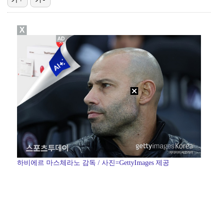
"매출 10% 안주면 폭로" 박나래 前 매니저 2명, …
X
박지훈, 9월 잠실실내체육관서 앙코르 콘서트 개최
'나솔' 24기 옥순, 출연료 미지급 폭로 "1년 넘게…
김혜성, 마이너리그 트리플A서 4경기 연속 무안타 침묵…
'오디세이'·'스파이더맨4', 박스오피스 투톱…기록 경…
하비에르 마스체라노 감독 / 사진=GettyImages 제공