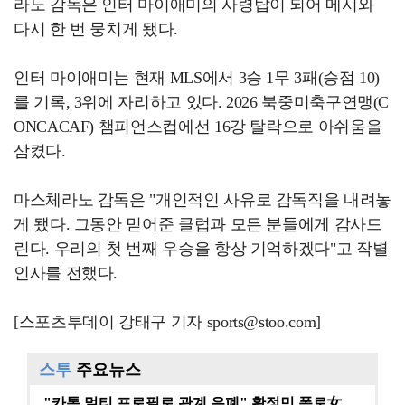
라노 감독은 인터 마이애미의 사령탑이 되어 메시와
다시 한 번 뭉치게 됐다.
인터 마이애미는 현재 MLS에서 3승 1무 3패(승점 10)
를 기록, 3위에 자리하고 있다. 2026 북중미축구연맹(C
ONCACAF) 챔피언스컵에선 16강 탈락으로 아쉬움을
삼켰다.
마스체라노 감독은 "개인적인 사유로 감독직을 내려놓
게 됐다. 그동안 믿어준 클럽과 모든 분들에게 감사드
린다. 우리의 첫 번째 우승을 항상 기억하겠다"고 작별
인사를 전했다.
[스포츠투데이 강태구 기자 sports@stoo.com]
스투
주요뉴스
"카톡 멀티 프로필로 관계 은폐" 황정민 폭로女, 문자…