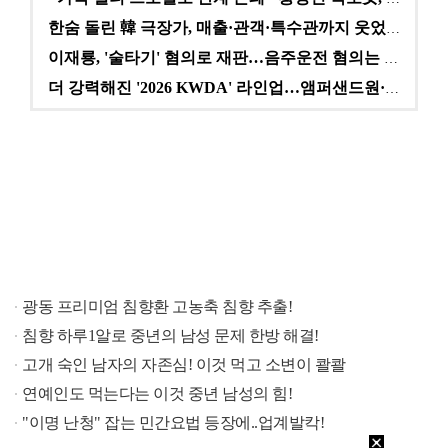
한숨 돌린 韓 극장가, 매출·관객·특수관까지 웃었다 […
이재룡, '술타기' 혐의로 재판…음주운전 혐의는 미적용…
더 강력해진 '2026 KWDA' 라인업…앰퍼샌드원·나…